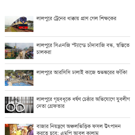
লালপুরে ট্রেনের ধাক্কায় প্রাণ গেল শিক্ষকের
লালপুরে সিএনজি স্ট্যান্ডে চাঁদাবাজি বন্ধ, স্বস্তিতে
চালকরা
লালপুরে আরসিসি ঢালাই কাজে শুভঙ্করের ফাঁকি!
লালপুরে গৃহবধূকে ধর্ষণ চেষ্ঠার অভিযোগে যুবলীগ
নেতা গ্রেফতার
বাজার নিয়ন্ত্রণে অঞ্চলভিত্তিক ফসল উৎপাদন
করতে হবে: এমপি আবুল কালাম