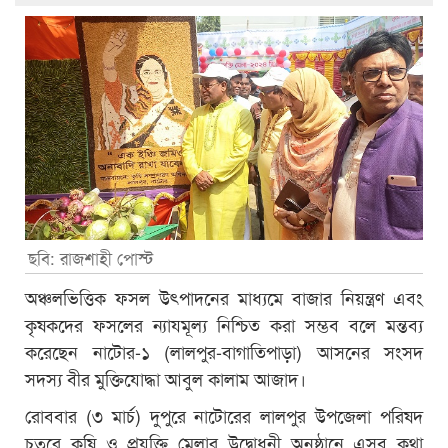
ছবি: রাজশাহী পোস্ট
অঞ্চলভিত্তিক ফসল উৎপাদনের মাধ্যমে বাজার নিয়ন্ত্রণ এবং
কৃষকদের ফসলের ন্যাযমূল্য নিশ্চিত করা সম্ভব বলে মন্তব্য
করেছেন নাটোর-১ (লালপুর-বাগাতিপাড়া) আসনের সংসদ
সদস্য বীর মুক্তিযোদ্ধা আবুল কালাম আজাদ।
রোববার (৩ মার্চ) দুপুরে নাটোরের লালপুর উপজেলা পরিষদ
চত্বরে কৃষি ও প্রযুক্তি মেলার উদ্বোধনী অনুষ্ঠানে এসব কথা