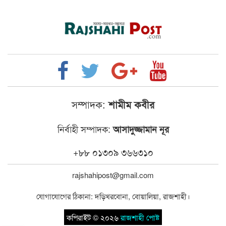
সম্পাদক:
শামীম কবীর
নির্বাহী সম্পাদক:
আসাদুজ্জামান নূর
+৮৮ ০১৩০৯ ৩৬৬৩১০
rajshahipost@gmail.com
যোগাযোগের ঠিকানা: দড়িখরবোনা, বোয়ালিয়া, রাজশাহী।
কপিরাইট © ২০২৬
রাজশাহী পোষ্ট