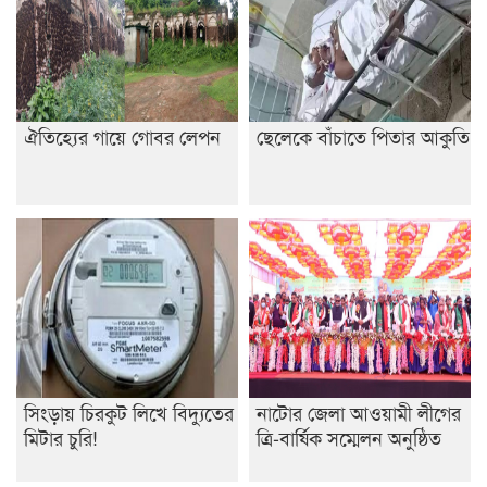
ঐতিহ্যের গায়ে গোবর লেপন
ছেলেকে বাঁচাতে পিতার আকুতি
সিংড়ায় চিরকুট লিখে বিদ্যুতের
নাটোর জেলা আওয়ামী লীগের
মিটার চুরি!
ত্রি-বার্ষিক সম্মেলন অনুষ্ঠিত