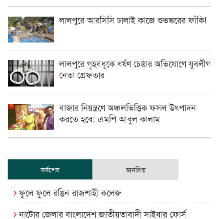
লালপুরে আরসিসি ঢালাই কাজে শুভঙ্করের ফাঁকি!
লালপুরে গৃহবধূকে ধর্ষণ চেষ্ঠার অভিযোগে যুবলীগ
নেতা গ্রেফতার
বাজার নিয়ন্ত্রণে অঞ্চলভিত্তিক ফসল উৎপাদন
করতে হবে: এমপি আবুল কালাম
সর্বশেষ
জনপ্রিয়
ফুলে ফুলে রঙিন রাজশাহী কলেজ
নাটোর জেলার বাংলাদেশ জাতীয়তাবাদী সাইবার ফোর্স