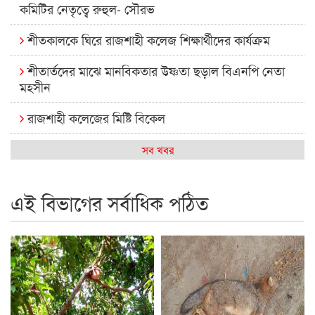
কমিটির নেতৃত্বে রুহুল- সৌরভ
শীতকালকে ঘিরে রাজশাহী কলেজ শিক্ষার্থীদের কার্যক্রম
শীতার্তদের মাঝে মানবিকতার উষ্ণতা ছড়াল বিএনপি নেতা
মহসীন
রাজশাহী কলেজের মিষ্টি বিকেল
কেমন আছে আমাদের দেশের মধ্যবিত্তরা
সব খবর
রাজশাহী কলেজ ক্যারিয়ার ক্লাবের নেতৃত্বে ইসমাইল- বিশাল
এই বিভাগের সর্বাধিক পঠিত
রাজশাইন একাডেমির ফল প্রকাশ ও পুরস্কার বিতরণ
রাজশাহী কলেজের শিক্ষার্থী শাখাওয়াত পেলেন স্টার এক্সিলেন্স
অ্যাওয়ার্ড
বিশ্ব নদী বিবস উপলক্ষে নদী সুরক্ষায় নাওযাত্রা