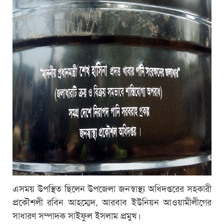
এসময় উপস্থিত ছিলেন উপজেলা জনস্বাস্থ্য অধিদপ্তরের সহকারী
প্রকৌশলী রবিন আহম্মেদ, আরবাব ইউনিয়ন আওয়ামীলীগের
সাধারণ সম্পাদক সাইফুল ইসলাম প্রমুখ।