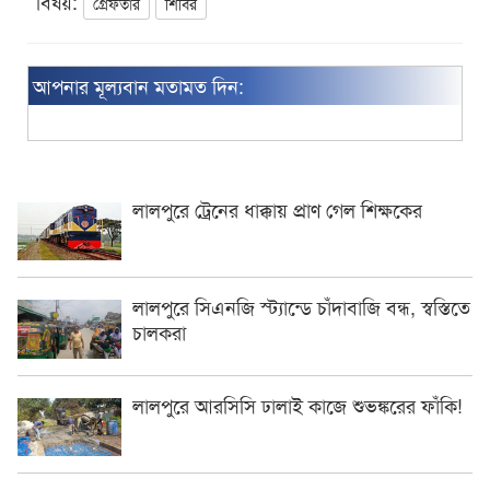
বিষয়:
গ্রেফতার
শিবির
আপনার মূল্যবান মতামত দিন:
লালপুরে ট্রেনের ধাক্কায় প্রাণ গেল শিক্ষকের
লালপুরে সিএনজি স্ট্যান্ডে চাঁদাবাজি বন্ধ, স্বস্তিতে
চালকরা
লালপুরে আরসিসি ঢালাই কাজে শুভঙ্করের ফাঁকি!