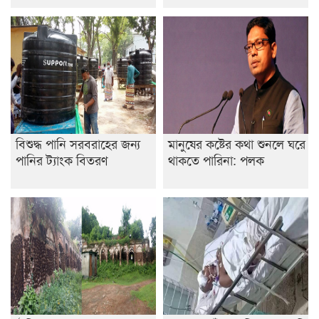
ডাকসুতে শিবিরের নিরঙ্কুশ জয়
রাজশাহীতে ট্রাকচাপায় ভ্যানচালক নিহত
শেষ সময়ে ভোট কারচুরি অভিযোগ আবিদের
বিশুদ্ধ পানি সরবরাহের জন্য
মানুষের কষ্টের কথা শুনলে ঘরে
পানির ট্যাংক বিতরণ
থাকতে পারিনা: পলক