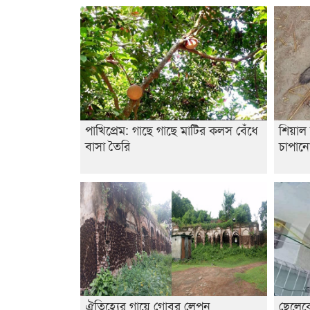
পাখিপ্রেম: গাছে গাছে মাটির কলস বেঁধে
শিয়াল
বাসা তৈরি
চাপানো
ঐতিহ্যের গায়ে গোবর লেপন
ছেলেক