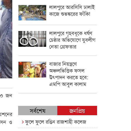
লালপুরে আরসিসি ঢালাই
কাজে শুভঙ্করের ফাঁকি!
লালপুরে গৃহবধূকে ধর্ষণ
চেষ্ঠার অভিযোগে যুবলীগ
নেতা গ্রেফতার
বাজার নিয়ন্ত্রণে
অঞ্চলভিত্তিক ফসল
উৎপাদন করতে হবে:
এমপি আবুল কালাম
২০০ জন
সর্বশেষ
জনপ্রিয়
য়েশনের
ফুলে ফুলে রঙিন রাজশাহী কলেজ
োসেন ও