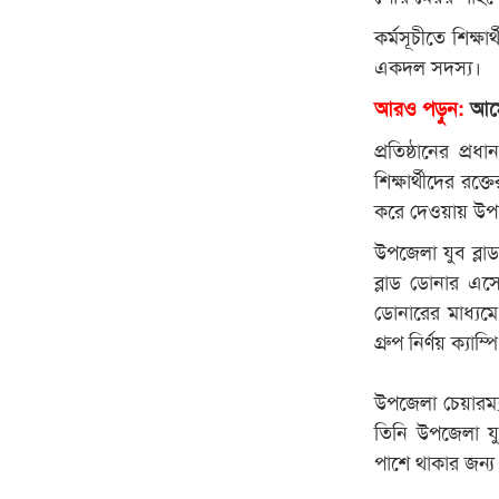
কর্মসূচীতে শিক্ষ
একদল সদস্য।
আরও পড়ুন:
আমে
প্রতিষ্ঠানের প্
শিক্ষার্থীদের রক্
করে দেওয়ায় উপজ
উপজেলা যুব ব্
ব্লাড ডোনার এস
ডোনারের মাধ্যমে
গ্রুপ নির্ণয় ক্যাম
উপজেলা চেয়ারম্
তিনি উপজেলা যুব
পাশে থাকার জন্