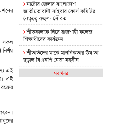
নাটোর জেলার বাংলাদেশ
িয়েশনের
জাতীয়তাবাদী সাইবার ফোর্স কমিটির
নেতৃত্বে রুহুল- সৌরভ
শীতকালকে ঘিরে রাজশাহী কলেজ
শিক্ষার্থীদের কার্যক্রম
নত সকল
 নির্ণয়
শীতার্তদের মাঝে মানবিকতার উষ্ণতা
ছড়াল বিএনপি নেতা মহসীন
স্য এই
রাজশাহী কলেজের মিষ্টি বিকেল
সব খবর
জন। এই
রক্তের
কেমন আছে আমাদের দেশের
মধ্যবিত্তরা
রাজশাহী কলেজ ক্যারিয়ার ক্লাবের
 করেন।
নেতৃত্বে ইসমাইল- বিশাল
ানুষের
রাজশাইন একাডেমির ফল প্রকাশ ও
পুরস্কার বিতরণ