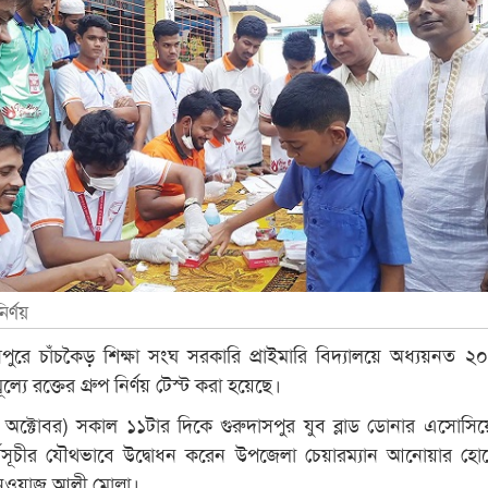
ির্ণয়
সপুরে চাঁচকৈড় শিক্ষা সংঘ সরকারি প্রাইমারি বিদ্যালয়ে অধ্যয়নত 
মূল্যে রক্তের গ্রুপ নির্ণয় টেস্ট করা হয়েছে।
২ অক্টোবর) সকাল ১১টার দিকে গুরুদাসপুর যুব ব্লাড ডোনার এসোসি
্মসূচীর যৌথভাবে উদ্বোধন করেন উপজেলা চেয়ারম্যান আনোয়ার হ
েওয়াজ আলী মোল্লা।