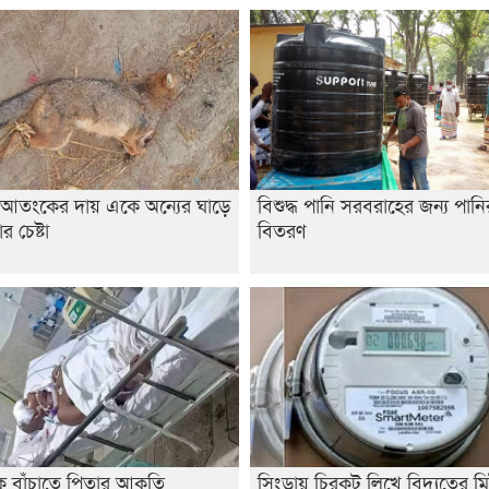
 আতংকের দায় একে অন্যের ঘাড়ে
বিশুদ্ধ পানি সরবরাহের জন্য পানি
র চেষ্টা
বিতরণ
ে বাঁচাতে পিতার আকুতি
সিংড়ায় চিরকুট লিখে বিদ্যুতের ম