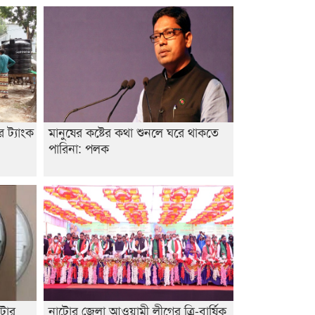
আবিদের
র ট্যাংক
মানুষের কষ্টের কথা শুনলে ঘরে থাকতে
পারিনা: পলক
িটার
নাটোর জেলা আওয়ামী লীগের ত্রি-বার্ষিক