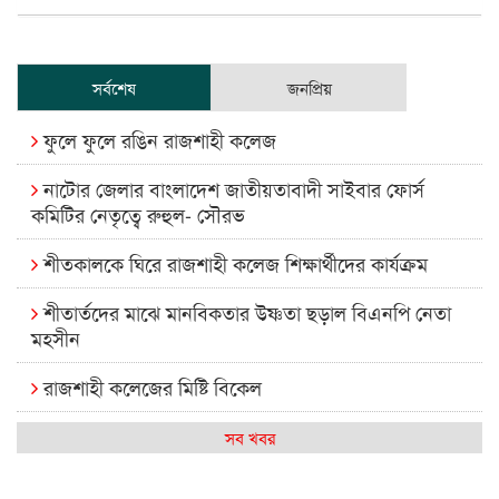
সর্বশেষ
জনপ্রিয়
ফুলে ফুলে রঙিন রাজশাহী কলেজ
নাটোর জেলার বাংলাদেশ জাতীয়তাবাদী সাইবার ফোর্স
কমিটির নেতৃত্বে রুহুল- সৌরভ
শীতকালকে ঘিরে রাজশাহী কলেজ শিক্ষার্থীদের কার্যক্রম
শীতার্তদের মাঝে মানবিকতার উষ্ণতা ছড়াল বিএনপি নেতা
মহসীন
রাজশাহী কলেজের মিষ্টি বিকেল
কেমন আছে আমাদের দেশের মধ্যবিত্তরা
সব খবর
রাজশাহী কলেজ ক্যারিয়ার ক্লাবের নেতৃত্বে ইসমাইল- বিশাল