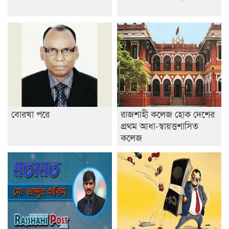
ডাকসুতে শিবিরের নিরঙ্কুশ জয়
রাজশাহীতে ট্রাকচাপায় ভ্যানচালক নিহত
শেষ সময়ে ভোট কারচুরি অভিযোগ আবিদের
বোরখা পরে
রাজশাহী কলেজ হোক দেশের
প্রথম আধা-স্বায়ত্তশাসিত
কলেজ