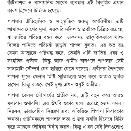
কীটনাশক ও রাসায়নিক সারের ব্যবহার এই বিলুপ্তির প্রধান
কারণ হিসেবে চিহ্নিত হয়েছে।
শাপলার ঐতিহাসিক ও সাংস্কৃতিক গুরুত্ব অপরিসীম। এটি
আমাদের দেশের মুদ্রা, সরকারি দলিল ও প্রতীকে চিত্রিত রয়েছে,
যা জাতির পরিচয় বহন করে। একসময় প্রাকৃতিকভাবে খাল-
বিলের পানিতে পরিচর্যা ছাড়াই শাপলা ফুটত। এর শুভ্র রঙ
যেমন আত্মাকে পরিশুদ্ধ করে, তেমনি এটি জাতির ঐক্য ও
সংহতির প্রতীক। কিন্তু আজ গ্রামীণ জনপদে শাপলার সেই
সাদামাটা সৌন্দর্য যেন হারিয়ে যেতে বসেছে। প্রবীণরা শৈশবের
শাপলা ফুলে খেলার মিষ্টি স্মৃতিগুলো মনে করে আজও মুচকি
হাসেন, কিন্তু বাস্তবে সেই দৃশ্য এখন শুধুই অতীত।
শাপলা কেবল সৌন্দর্যের প্রতীক নয়, এটি বহন করে আরও
মূল্যবান গুণাবলি। এর ঔষধি গুণের মধ্যে রয়েছে হজম সমস্যা
নিরসন, ডায়াবেটিস নিয়ন্ত্রণ এবং অতিরিক্ত পিপাসা নিবারণের
ক্ষমতা। প্রাচীনকালে শাপলার লতা ও ডগা সবজি হিসেবে বিক্রি
করে অনেকে জীবিকা নির্বাহ করত। কিন্তু এখন সেই দিনগুলোও