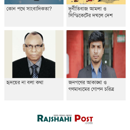
কোন পথে সাংবাদিকতা?
দুর্নীতিবাজ আমলা ও
সিন্ডিকেটের দখলে দেশ
হৃদয়ের না বলা কথা
জনগণের আকাঙ্খা ও
গণমাধ্যমের গোপন চরিত্র