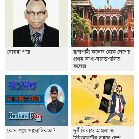
রাজশাহীতে ট্রাকচাপায় ভ্যানচালক নিহত
শেষ সময়ে ভোট কারচুরি অভিযোগ আবিদের
বোরখা পরে
রাজশাহী কলেজ হোক দেশের
প্রথম আধা-স্বায়ত্তশাসিত
কলেজ
কোন পথে সাংবাদিকতা?
দুর্নীতিবাজ আমলা ও
সিন্ডিকেটের দখলে দেশ