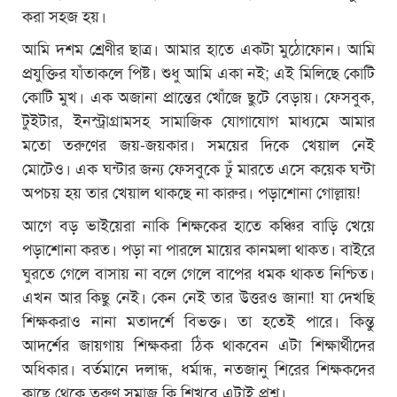
করা সহজ হয়।
আমি দশম শ্রেণীর ছাত্র। আমার হাতে একটা মুঠোফোন। আমি
প্রযুক্তির যাঁতাকলে পিষ্ট। শুধু আমি একা নই; এই মিলিছে কোটি
কোটি মুখ। এক অজানা প্রান্তের খোঁজে ছুটে বেড়ায়। ফেসবুক,
টুইটার, ইনস্ট্রাগ্রামসহ সামাজিক যোগাযোগ মাধ্যমে আমার
মতো তরুণের জয়-জয়কার। সময়ের দিকে খেয়াল নেই
মোটেও। এক ঘন্টার জন্য ফেসবুকে ঢুঁ মারতে এসে কয়েক ঘন্টা
অপচয় হয় তার খেয়াল থাকছে না কারুর। পড়াশোনা গোল্লায়!
আগে বড় ভাইয়েরা নাকি শিক্ষকের হাতে কঞ্চির বাড়ি খেয়ে
পড়াশোনা করত। পড়া না পারলে মায়ের কানমলা থাকত। বাইরে
ঘুরতে গেলে বাসায় না বলে গেলে বাপের ধমক থাকত নিশ্চিত।
এখন আর কিছু নেই। কেন নেই তার উত্তরও জানা! যা দেখছি
শিক্ষকরাও নানা মতাদর্শে বিভক্ত। তা হতেই পারে। কিন্তু
আদর্শের জায়গায় শিক্ষকরা ঠিক থাকবেন এটা শিক্ষার্থীদের
অধিকার। বর্তমানে দলান্ধ, ধর্মান্ধ, নতজানু শিরের শিক্ষকদের
কাছে থেকে তরুণ সমাজ কি শিখবে এটাই প্রশ্ন।