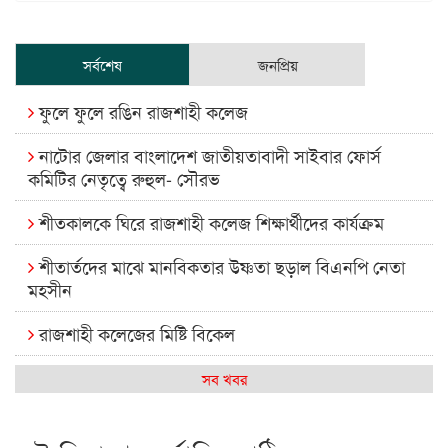
সর্বশেষ
জনপ্রিয়
ফুলে ফুলে রঙিন রাজশাহী কলেজ
নাটোর জেলার বাংলাদেশ জাতীয়তাবাদী সাইবার ফোর্স
কমিটির নেতৃত্বে রুহুল- সৌরভ
শীতকালকে ঘিরে রাজশাহী কলেজ শিক্ষার্থীদের কার্যক্রম
শীতার্তদের মাঝে মানবিকতার উষ্ণতা ছড়াল বিএনপি নেতা
মহসীন
রাজশাহী কলেজের মিষ্টি বিকেল
কেমন আছে আমাদের দেশের মধ্যবিত্তরা
সব খবর
রাজশাহী কলেজ ক্যারিয়ার ক্লাবের নেতৃত্বে ইসমাইল- বিশাল