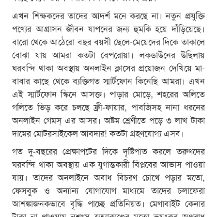
এখন শিক্ষকদের তাদের আদর্শ মনে করছে না। নতুন প্রযুক্তি
পণ্যের আগ্রাসন জীবন যাপনের জন্য হুমকি হয়ে দাঁড়িয়েছে।
বারো থেকে আঠেরো বছর বয়সী ছেলে-মেয়েদের দিকে তাকালে
বোঝা যায় আমরা কতটা বেপরোয়া। লকডাউনের উছিলায়
ঘরবন্দি থাকা অবস্থায় অনলাইন ক্লাসের প্রয়োজন দেখিয়ে মা-
বাবার কাছে থেকে ব্যক্তিগত স্মার্টফোন কিনেছি আমরা। এখন
এই স্মার্টফোন স্কিনে আসক্ত। পাড়ার মোড়ে, শহরের অলিতে
গলিতে ভিড় করে চলছে ফ্রী-ফায়ার, পাবজিসহ নানা ধরনের
অনলাইন গেমস্ এর আসর। অষ্টম শ্রেণীতে পড়ে ৩ লাখ টাকা
দামের মোটরসাইকেল আবদার! কতটা গ্রহণযোগ্য এসব।
গত দু-বছরের প্রেক্ষাপটের দিকে দৃষ্টিপাত করলে তরুণদের
ঘরবন্দি থাকা অবস্থায় এক যুগান্তকারী বিপ্লবের আভাস পাওয়া
যায়। তাদের অনলাইনে অবাধ বিচরণ চোখে পড়ার মতো,
ফেসবুক ও অন্যান্য যোগাযোগ মাধ্যমে তাদের চলাফেরা
আশঙ্কাজনকভাবে বৃদ্ধি পাচ্ছে প্রতিনিয়ত। মেগাবাইট কেনার
টাকা না পাওয়ায় নৃশংস হত্যাকাণ্ডের মতো ভয়ংকর অপরাধ