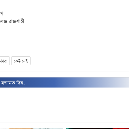
াগ
লেজ রাজশাহী
বিতা
কেউ নেই
ন মতামত দিন: