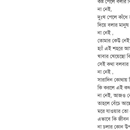
কষ্ট পেলে বলার
না নেই,
দুঃখ পেলে কাঁধে
দিয়ে বলার মানুষ
না নেই ,
তোমার কেউ নেই
হ্যাঁ এই শহরে 
খাবার খেয়েছো কি
সেই কথা বলবার 
না নেই ,
সারাদিন কোথায় 
কি করলে এই কথা
না নেই, আজও ক
তাহলে বেঁচে আছ
মরে যাওয়ার তো
এভাবে কি জীবন
না চলার কোন উপ