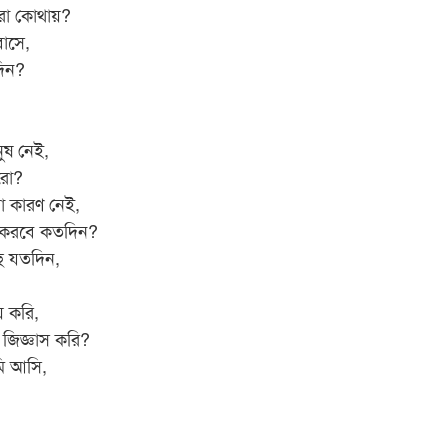
রো কোথায়?
বাসে,
দিন?
ুষ নেই,
রো?
ো কারণ নেই,
্ধ করবে কতদিন?
ছে যতদিন,
য় করি,
 জিজ্ঞাস করি?
ি আসি,