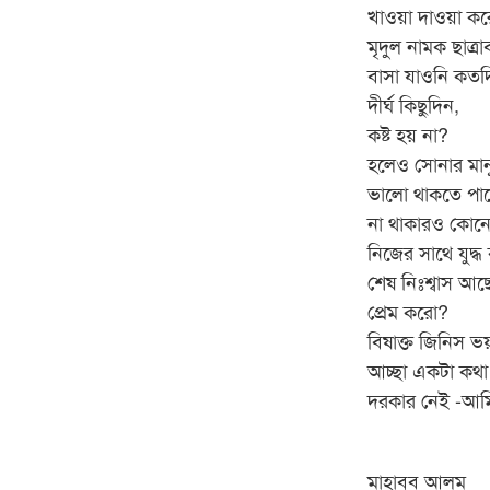
খাওয়া দাওয়া ক
মৃদুল নামক ছাত্রা
বাসা যাওনি কত
দীর্ঘ কিছুদিন,
কষ্ট হয় না?
হলেও সোনার মান
ভালো থাকতে পা
না থাকারও কোন
নিজের সাথে যুদ
শেষ নিঃশ্বাস আ
প্রেম করো?
বিষাক্ত জিনিস ভ
আচ্ছা একটা কথা
দরকার নেই -আম
মাহাবুব আলম