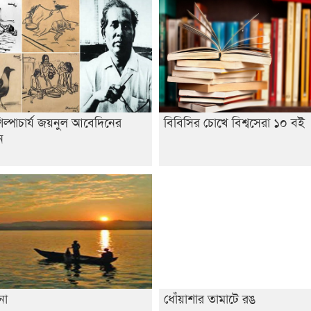
্পাচার্য জয়নুল আবেদিনের
বিবিসির চোখে বিশ্বসেরা ১০ বই
ন
োনা
ধোঁয়াশার তামাটে রঙ