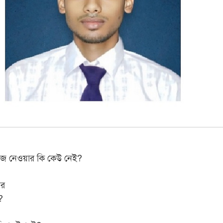
াঁজ নেওয়ার কি কেউ নেই?
ার
?