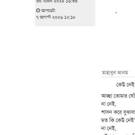
৩০ এপ্রিল ২০২৪ ১৬:৩৩
আপডেট:
৭ আগস্ট ২০২৬ ১২:১৮
মাহাবুব আলম
কেউ নেই
আচ্ছা তোমার খে
না নেই,
শাসন করে বুঝাব
মত কি কেউ নেই
না নেই,