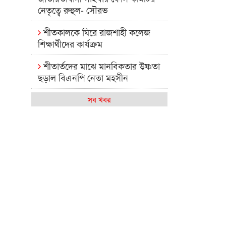
নেতৃত্বে রুহুল- সৌরভ
শীতকালকে ঘিরে রাজশাহী কলেজ
শিক্ষার্থীদের কার্যক্রম
শীতার্তদের মাঝে মানবিকতার উষ্ণতা
ছড়াল বিএনপি নেতা মহসীন
রাজশাহী কলেজের মিষ্টি বিকেল
সব খবর
কেমন আছে আমাদের দেশের
মধ্যবিত্তরা
রাজশাহী কলেজ ক্যারিয়ার ক্লাবের
নেতৃত্বে ইসমাইল- বিশাল
রাজশাইন একাডেমির ফল প্রকাশ ও
পুরস্কার বিতরণ
রাজশাহী কলেজের শিক্ষার্থী শাখাওয়াত