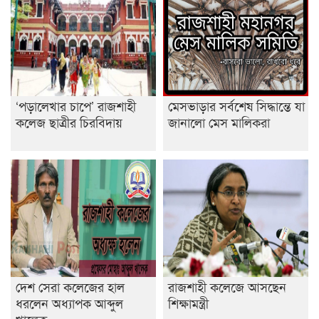
রাজশাহীতে ট্রাকচাপায় ভ্যানচালক নিহত
শেষ সময়ে ভোট কারচুরি অভিযোগ আবিদের
‘পড়ালেখার চাপে’ রাজশাহী
মেসভাড়ার সর্বশেষ সিদ্ধান্তে যা
কলেজ ছাত্রীর চিরবিদায়
জানালো মেস মালিকরা
দেশ সেরা কলেজের হাল
রাজশাহী কলেজে আসছেন
ধরলেন অধ্যাপক আব্দুল
শিক্ষামন্ত্রী