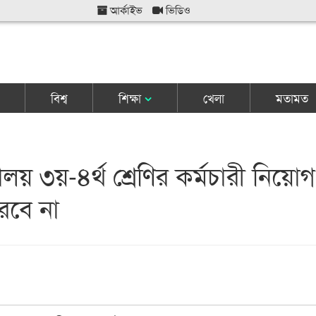
আর্কাইভ
ভিডিও
বিশ্ব
শিক্ষা
খেলা
মতামত
যালয় ৩য়-৪র্থ শ্রেণির কর্মচারী নিয়োগ
রবে না