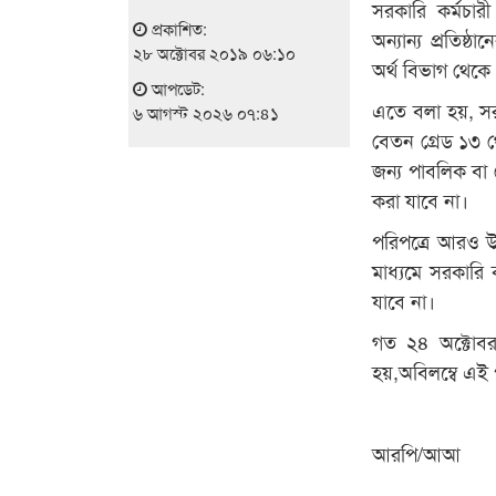
সরকারি কর্মচারী
প্রকাশিত:
অন্যান্য প্রতিষ্ঠ
২৮ অক্টোবর ২০১৯ ০৬:১০
অর্থ বিভাগ থেকে
আপডেট:
এতে বলা হয়, সরকা
৬ আগস্ট ২০২৬ ০৭:৪১
বেতন গ্রেড ১৩ থে
জন্য পাবলিক বা বে
করা যাবে না।
পরিপত্রে আরও উল্
মাধ্যমে সরকারি ক
যাবে না।
গত ২৪ অক্টোবর 
হয়,অবিলম্বে এই 
আরপি/আআ