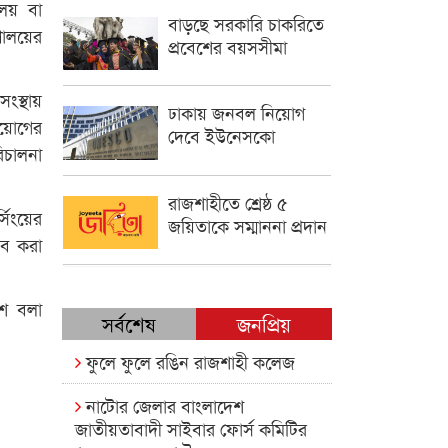
লয় বা
বাড়ছে সরকারি চাকরিতে
ণালয়ের
প্রবেশের বয়সসীমা
ংস্থায়
ঢাকায় জনবল নিয়োগ
িয়োগের
দেবে ইউনেসকো
রিচালনা
রাজশাহীতে শ্রেষ্ঠ ৫
্সিংয়ের
জয়িতাকে সম্মাননা প্রদান
তাব করা
শে বলা
সর্বশেষ
জনপ্রিয়
ফুলে ফুলে রঙিন রাজশাহী কলেজ
নাটোর জেলার বাংলাদেশ
জাতীয়তাবাদী সাইবার ফোর্স কমিটির