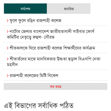
সর্বশেষ
জনপ্রিয়
ফুলে ফুলে রঙিন রাজশাহী কলেজ
নাটোর জেলার বাংলাদেশ জাতীয়তাবাদী সাইবার ফোর্স
কমিটির নেতৃত্বে রুহুল- সৌরভ
শীতকালকে ঘিরে রাজশাহী কলেজ শিক্ষার্থীদের কার্যক্রম
শীতার্তদের মাঝে মানবিকতার উষ্ণতা ছড়াল বিএনপি নেতা
মহসীন
রাজশাহী কলেজের মিষ্টি বিকেল
কেমন আছে আমাদের দেশের মধ্যবিত্তরা
সব খবর
রাজশাহী কলেজ ক্যারিয়ার ক্লাবের নেতৃত্বে ইসমাইল- বিশাল
এই বিভাগের সর্বাধিক পঠিত
রাজশাইন একাডেমির ফল প্রকাশ ও পুরস্কার বিতরণ