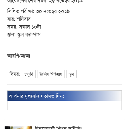
আবেদনের শেষ সময়: ২৫ নভেম্বর ২০১৯
লিখিত পরীক্ষা: ৩০ নভেম্বর ২০১৯
বার: শনিবার
সময়: সকাল ১০টা
স্থান: স্কুল ক্যাম্পাস
আরপি/আআ
বিষয়:
চাকুরি
ইংলিশ মিডিয়াম
স্কুল
আপনার মূল্যবান মতামত দিন:
বিনামূল্যেই শিখুন ড্রাইভিং