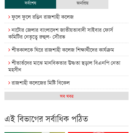
সর্বশেষ
জনপ্রিয়
ফুলে ফুলে রঙিন রাজশাহী কলেজ
নাটোর জেলার বাংলাদেশ জাতীয়তাবাদী সাইবার ফোর্স
কমিটির নেতৃত্বে রুহুল- সৌরভ
শীতকালকে ঘিরে রাজশাহী কলেজ শিক্ষার্থীদের কার্যক্রম
শীতার্তদের মাঝে মানবিকতার উষ্ণতা ছড়াল বিএনপি নেতা
মহসীন
রাজশাহী কলেজের মিষ্টি বিকেল
কেমন আছে আমাদের দেশের মধ্যবিত্তরা
সব খবর
রাজশাহী কলেজ ক্যারিয়ার ক্লাবের নেতৃত্বে ইসমাইল- বিশাল
এই বিভাগের সর্বাধিক পঠিত
রাজশাইন একাডেমির ফল প্রকাশ ও পুরস্কার বিতরণ