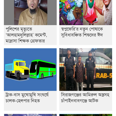
শেষ সময়ে ভোট কারচুরি অভিযোগ আবিদের
পুলিশের মৃত্যুতে
স্বপ্নফেরি’র নতুন পোষাকে
‘আলহামদুলিল্লাহ’ কমেন্ট,
সুবিধাবঞ্চিত শিশুদের ঈদ
মাদ্রাসা শিক্ষক গ্রেফতার
ট্রাক-বাস মুখোমুখি সংঘর্ষে
সিরাজগঞ্জের আমিরুল অস্ত্রসহ
চালক-হেলপার নিহত
চাঁপাইনবাবগঞ্জে আটক