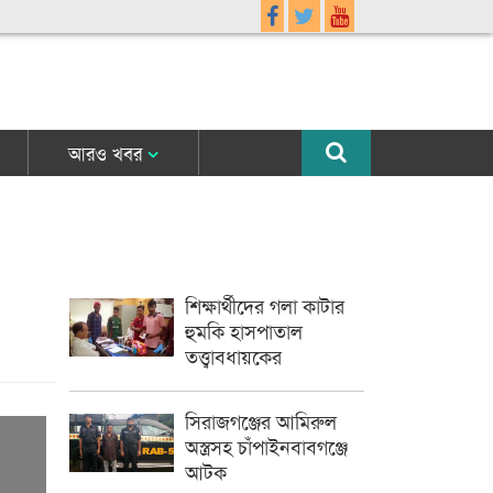
আরও খবর
শিক্ষার্থীদের গলা কাটার
হুমকি হাসপাতাল
তত্ত্বাবধায়কের
সিরাজগঞ্জের আমিরুল
অস্ত্রসহ চাঁপাইনবাবগঞ্জে
আটক