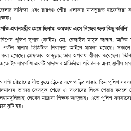
ার বাসিন্দা এবং রায়গঞ্জ পৌর এলাকার মাসতুরাত হাফেজিয়া ক
িক্ষক।
্ট্রপতি-প্রধানমন্ত্রীর মেয়ে ছিলাম, ক্ষমতায় এসে নিজের জন্য কিছু করিনি’
িশেষ পুলিশ সুপার (ক্রাইম) মো. রেজাউল মাসুদ জানান, আটক মা
্ধে পল্টন থানায় ডিজিটাল নিরাপত্তা আইনে মামলা হয়েছে। সকাল
করা হয়েছে। গ্রেফতার আব্দুল্লাহ তার অপরাধ স্বীকার করেছেন। তিন
তে ইসলামপন্থি একটি মাদাসার প্রতিষ্ঠাতা পরিচালক এবং স্থানীয় ম
গস্ট চট্টগ্রামের সীতাকুণ্ডে ট্রেনের সঙ্গে গাড়ির ধাক্কায় তিন পুলিশ সদস
দমাধ্যম তাদের ফেসবুক পেজে এ সংবাদের লিংক শেয়ার করলে স
লহামদুলিল্লাহ’ লেখেন মাদ্রাসা শিক্ষক আব্দুল্লাহ। এতে পুলিশ সদস্যদে
ষ সৃষ্টি হয়।