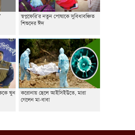
আবিদের
’
স্বপ্নফেরি’র নতুন পোষাকে সুবিধাবঞ্চিত
শিশুদের ঈদ
িককে খুন
করোনায় ছেলে আইসিইউতে, মারা
গেলেন মা-বাবা