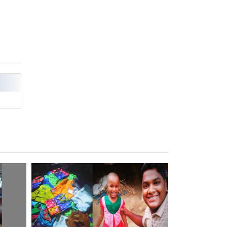
রাজশাহী কলেজের শিক্ষার্থী শাখাওয়াত
পেলেন স্টার এক্সিলেন্স অ্যাওয়ার্ড
বিশ্ব নদী বিবস উপলক্ষে নদী সুরক্ষায়
নাওযাত্রা
খেলার মাঠে বানানো হয়েছে গর্ত
ঝুঁকিতে আষাড়িয়াদহর দুই বিদ্যালয়
ইসলামের ইতিহাস ও সংস্কৃতি বিভাগের
লাইট হাউজ ক্লাবের নেতৃত্ব ইসতিয়াক-
মাহফুজ
ডাকসুতে শিবিরের নিরঙ্কুশ জয়
রাজশাহীতে ট্রাকচাপায় ভ্যানচালক
নিহত
শেষ সময়ে ভোট কারচুরি অভিযোগ