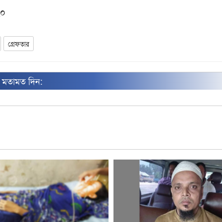
২০
গ্রেফতার
ন মতামত দিন: