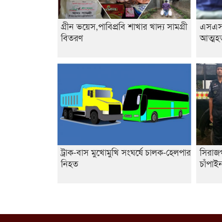
গ্রীন ভয়েস,পাবিপ্রবি শাখার খাদ্য সামগ্রী
এসএসসি
বিতরণ
আত্মহত
ট্রাক-বাস মুখোমুখি সংঘর্ষে চালক-হেলপার
সিরাজগ
নিহত
চাঁপা