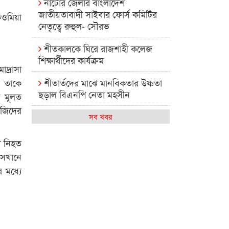
নাটোর জেলার বাংলাদেশ
জাতীয়তাবাদী সাইবার ফোর্স কমিটির
ওমিয়া
নেতৃত্বে রুহুল- সৌরভ
শীতকালকে ঘিরে রাজশাহী কলেজ
শিক্ষার্থীদের কার্যক্রম
দ্রাসা
ে তাকে
শীতার্তদের মাঝে মানবিকতার উষ্ণতা
ছড়াল বিএনপি নেতা মহসীন
ি মূলত
সজিদের
রাজশাহী কলেজের মিষ্টি বিকেল
সব খবর
কেমন আছে আমাদের দেশের
্য নিহত
মধ্যবিত্তরা
েখানে
র মধ্যে
রাজশাহী কলেজ ক্যারিয়ার ক্লাবের
নেতৃত্বে ইসমাইল- বিশাল
রাজশাইন একাডেমির ফল প্রকাশ ও
পুরস্কার বিতরণ