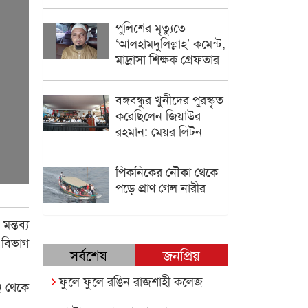
পুলিশের মৃত্যুতে
‘আলহামদুলিল্লাহ’ কমেন্ট,
মাদ্রাসা শিক্ষক গ্রেফতার
বঙ্গবন্ধুর খুনীদের পুরস্কৃত
করেছিলেন জিয়াউর
রহমান: মেয়র লিটন
পিকনিকের নৌকা থেকে
পড়ে প্রাণ গেল নারীর
ন্তব্য
 বিভাগ
সর্বশেষ
জনপ্রিয়
ফুলে ফুলে রঙিন রাজশাহী কলেজ
জ থেকে