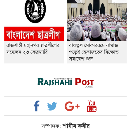
রাজশাহী মহানগর ছাত্রলীগের
বায়তুল মোকাররমে নামাজ
সম্মেলন ২৩ ফেব্রুয়ারি
পড়েই হেফাজতের বিক্ষোভ
সমাবেশ শুরু
সম্পাদক:
শামীম কবীর