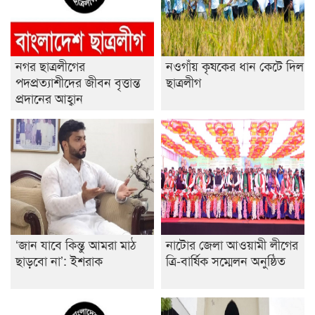
শেষ সময়ে ভোট কারচুরি অভিযোগ আবিদের
নগর ছাত্রলীগের
নওগাঁয় কৃষকের ধান কেটে দিল
পদপ্রত্যাশীদের জীবন বৃত্তান্ত
ছাত্রলীগ
প্রদানের আহ্বান
‘জান যাবে কিন্তু আমরা মাঠ
নাটোর জেলা আওয়ামী লীগের
ছাড়বো না’: ইশরাক
ত্রি-বার্ষিক সম্মেলন অনুষ্ঠিত