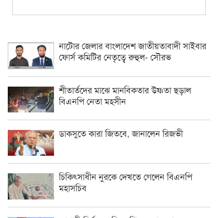
নাটোর জেলার বাংলাদেশ জাতীয়তাবাদী সাইবার
ফোর্স কমিটির নেতৃত্বে রুহুল- সৌরভ
শীতার্তদের মাঝে মানবিকতার উষ্ণতা ছড়াল
বিএনপি নেতা মহসীন
ডাকসুতে কারা জিতবে, জানালেন রিজভী
চিকিৎসাধীন ‍নুরকে দেখতে গেলেন বিএনপি
মহাসচিব