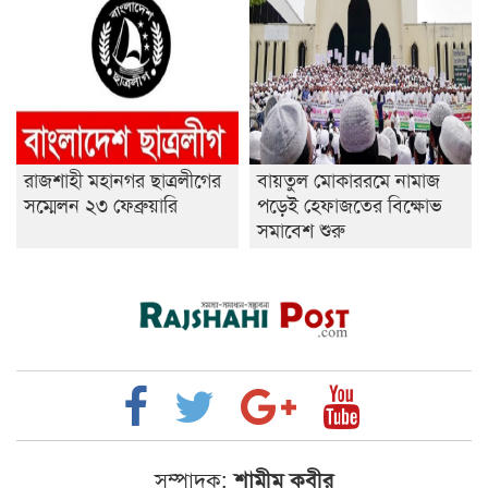
রাজশাহী মহানগর ছাত্রলীগের
বায়তুল মোকাররমে নামাজ
সম্মেলন ২৩ ফেব্রুয়ারি
পড়েই হেফাজতের বিক্ষোভ
সমাবেশ শুরু
সম্পাদক:
শামীম কবীর