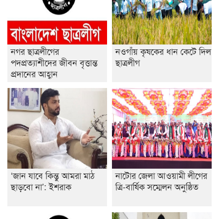
শেষ সময়ে ভোট কারচুরি অভিযোগ আবিদের
নগর ছাত্রলীগের
নওগাঁয় কৃষকের ধান কেটে দিল
পদপ্রত্যাশীদের জীবন বৃত্তান্ত
ছাত্রলীগ
প্রদানের আহ্বান
‘জান যাবে কিন্তু আমরা মাঠ
নাটোর জেলা আওয়ামী লীগের
ছাড়বো না’: ইশরাক
ত্রি-বার্ষিক সম্মেলন অনুষ্ঠিত