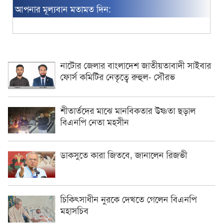
আপনার মূল্যবান মতামত দিন:
নাটোর জেলার বাংলাদেশ জাতীয়তাবাদী সাইবার
ফোর্স কমিটির নেতৃত্বে রুহুল- সৌরভ
শীতার্তদের মাঝে মানবিকতার উষ্ণতা ছড়াল
বিএনপি নেতা মহসীন
ডাকসুতে কারা জিতবে, জানালেন রিজভী
চিকিৎসাধীন ‍নুরকে দেখতে গেলেন বিএনপি
মহাসচিব