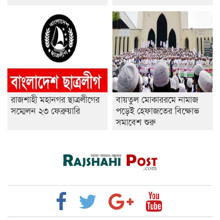
রাজশাহী মহানগর ছাত্রলীগের
বায়তুল মোকাররমে নামাজ
সম্মেলন ২৩ ফেব্রুয়ারি
পড়েই হেফাজতের বিক্ষোভ
সমাবেশ শুরু