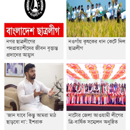
রাজশাহীতে ট্রাকচাপায় ভ্যানচালক নিহত
শেষ সময়ে ভোট কারচুরি অভিযোগ আবিদের
নগর ছাত্রলীগের
নওগাঁয় কৃষকের ধান কেটে দিল
পদপ্রত্যাশীদের জীবন বৃত্তান্ত
ছাত্রলীগ
প্রদানের আহ্বান
‘জান যাবে কিন্তু আমরা মাঠ
নাটোর জেলা আওয়ামী লীগের
ছাড়বো না’: ইশরাক
ত্রি-বার্ষিক সম্মেলন অনুষ্ঠিত