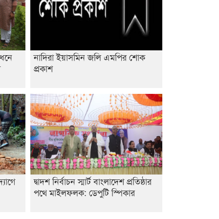
শেষ সময়ে ভোট কারচুরি অভিযোগ
আবিদের
োধনে
নাদিরা ইয়াসমিন জলি এমপির শোক
ি
প্রকাশ
্যোগে
দ্বাদশ নির্বাচন স্মার্ট বাংলাদেশ প্রতিষ্ঠার
পথে মাইলফলক: ডেপুটি স্পিকার