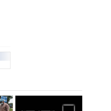
পুরস্কার বিতরণ
রাজশাহী কলেজের শিক্ষার্থী শাখাওয়াত
পেলেন স্টার এক্সিলেন্স অ্যাওয়ার্ড
বিশ্ব নদী বিবস উপলক্ষে নদী সুরক্ষায়
নাওযাত্রা
খেলার মাঠে বানানো হয়েছে গর্ত
ঝুঁকিতে আষাড়িয়াদহর দুই বিদ্যালয়
ইসলামের ইতিহাস ও সংস্কৃতি বিভাগের
লাইট হাউজ ক্লাবের নেতৃত্ব ইসতিয়াক-
মাহফুজ
ডাকসুতে শিবিরের নিরঙ্কুশ জয়
রাজশাহীতে ট্রাকচাপায় ভ্যানচালক
নিহত