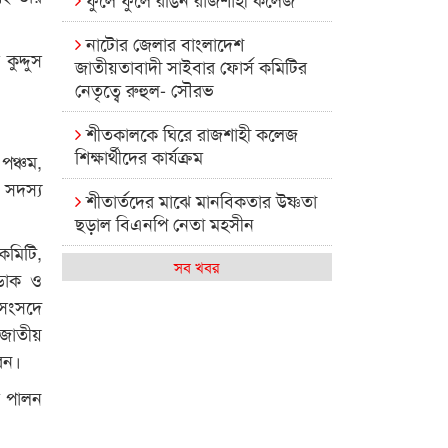
নাটোর জেলার বাংলাদেশ
ুদ্দুস
জাতীয়তাবাদী সাইবার ফোর্স কমিটির
নেতৃত্বে রুহুল- সৌরভ
শীতকালকে ঘিরে রাজশাহী কলেজ
শিক্ষার্থীদের কার্যক্রম
পঞ্চম,
সদস্য
শীতার্তদের মাঝে মানবিকতার উষ্ণতা
ছড়াল বিএনপি নেতা মহসীন
 কমিটি,
রাজশাহী কলেজের মিষ্টি বিকেল
সব খবর
 ডাক ও
 সংসদে
কেমন আছে আমাদের দেশের
ম জাতীয়
মধ্যবিত্তরা
রেন।
রাজশাহী কলেজ ক্যারিয়ার ক্লাবের
ব পালন
নেতৃত্বে ইসমাইল- বিশাল
রাজশাইন একাডেমির ফল প্রকাশ ও