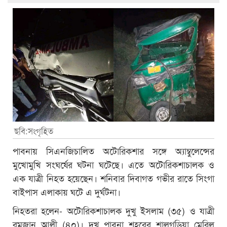
ছবি:সংগৃহিত
পাবনায় সিএনজিচালিত অটোরিকশার সঙ্গে অ্যাম্বুলেন্সের
মুখোমুখি সংঘর্ষের ঘটনা ঘটেছে। এতে অটোরিকশাচালক ও
এক যাত্রী নিহত হয়েছেন। শনিবার দিবাগত গভীর রাতে সিংগা
বাইপাস এলাকায় ঘটে এ দুর্ঘটনা।
নিহতরা হলেন- অটোরিকশাচালক দুখু ইসলাম (৩৫) ও যাত্রী
রমজান আলী (৪০)। দুখু পাবনা শহরের শালগড়িয়া মেরিল