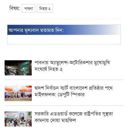
বিষয়:
পাবনা
নিহত ২
আপনার মূল্যবান মতামত দিন:
পাবনায় অ্যাম্বুলেন্স-অটোরিকশার মুখোমুখি
সংঘর্ষে নিহত ২
দ্বাদশ নির্বাচন স্মার্ট বাংলাদেশ প্রতিষ্ঠার পথে
মাইলফলক: ডেপুটি স্পিকার
সরকারি এডওয়ার্ড কলেজে রাষ্ট্রপতির সুস্থতা
কামনায় দোয়া মাহফিল