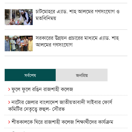
চাটমোহরে এ্যাড. শাহ আলমের গণসংযোগ ও
মতবিনিময়
সরকারের উন্নয়ন প্রচারের মাধ্যমে এ্যাড. শাহ
আলমের গণসংযোগ
সর্বশেষ
জনপ্রিয়
ফুলে ফুলে রঙিন রাজশাহী কলেজ
নাটোর জেলার বাংলাদেশ জাতীয়তাবাদী সাইবার ফোর্স
কমিটির নেতৃত্বে রুহুল- সৌরভ
শীতকালকে ঘিরে রাজশাহী কলেজ শিক্ষার্থীদের কার্যক্রম