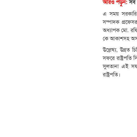
আরও পড়ুন:
সব ধ
এ সময় সরকারি 
সম্পাদক প্রফে
অধ্যাপক মো. রফি
কে আকাশসহ অসংখ
উল্লেখ্য, উন্নত চ
সফরে রাষ্ট্রপতি 
সুলতানা এই সফ
রাষ্ট্রপতি।