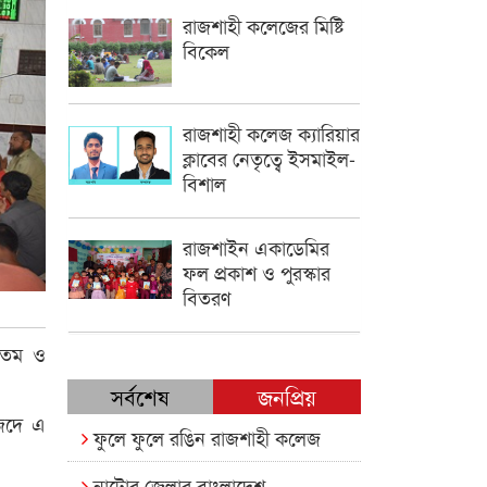
রাজশাহী কলেজের মিষ্টি
বিকেল
রাজশাহী কলেজ ক্যারিয়ার
ক্লাবের নেতৃত্বে ইসমাইল-
বিশাল
রাজশাইন একাডেমির
ফল প্রকাশ ও পুরস্কার
বিতরণ
 খতম ও
সর্বশেষ
জনপ্রিয়
জিদে এ
ফুলে ফুলে রঙিন রাজশাহী কলেজ
নাটোর জেলার বাংলাদেশ