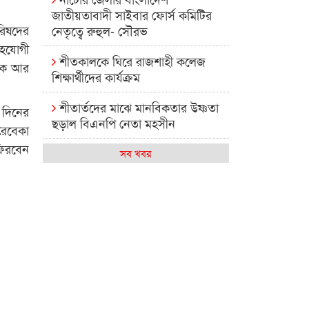
জাতীয়তাবাদী সাইবার ফোর্স কমিটির
রিষদের
নেতৃত্বে রুহুল- সৌরভ
সহযোগী
শীতকালকে ঘিরে রাজশাহী কলেজ
ায়ক আর
শিক্ষার্থীদের কার্যক্রম
শীতার্তদের মাঝে মানবিকতার উষ্ণতা
৫ দিনের
ছড়াল বিএনপি নেতা মহসীন
 রেবেকা
িরবেন
রাজশাহী কলেজের মিষ্টি বিকেল
সব খবর
কেমন আছে আমাদের দেশের
মধ্যবিত্তরা
রাজশাহী কলেজ ক্যারিয়ার ক্লাবের
নেতৃত্বে ইসমাইল- বিশাল
রাজশাইন একাডেমির ফল প্রকাশ ও
পুরস্কার বিতরণ