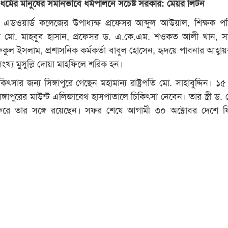
র্মের মানুষের সমানভাবে ধর্মপালনে সচেষ্ট সরকার: মেয়র লিটন
এডওয়ার্ড কলেজের উপাধ্যক্ষ প্রফেসর আব্দুল আউয়াল, শিক্ষক প
সর মো. মাহবুব হাসান, প্রফেসর ড. এ.কে.এম. শওকত আলী খান, 
কুল ইসলাম, প্রশাসনিক কর্মকর্তা বাবুল হোসেন, হৃদয়ে পাবনার আহ্ব
্য মুসুল্লি দোয়া মাহফিলে শরিক হন।
িকিৎসার জন্য সিঙ্গাপুরে গেছেন মহামান্য রাষ্ট্রপতি মো. সাহাবুদ্দিন। ১
সিঙ্গাপুরের মাউন্ট এলিজাবেথ হাসপাতালে চিকিৎসা নেবেন। তার স্ত্রী ড.
রে তার সঙ্গে রয়েছেন। সফর শেষে আগামী ৩০ অক্টোবর দেশে ফ