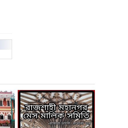
রাজশাহী কলেজের শিক্ষার্থী শাখাওয়াত
পেলেন স্টার এক্সিলেন্স অ্যাওয়ার্ড
বিশ্ব নদী বিবস উপলক্ষে নদী সুরক্ষায়
নাওযাত্রা
খেলার মাঠে বানানো হয়েছে গর্ত
ঝুঁকিতে আষাড়িয়াদহর দুই বিদ্যালয়
ইসলামের ইতিহাস ও সংস্কৃতি বিভাগের
লাইট হাউজ ক্লাবের নেতৃত্ব ইসতিয়াক-
মাহফুজ
ডাকসুতে শিবিরের নিরঙ্কুশ জয়
রাজশাহীতে ট্রাকচাপায় ভ্যানচালক
নিহত
শেষ সময়ে ভোট কারচুরি অভিযোগ
আবিদের