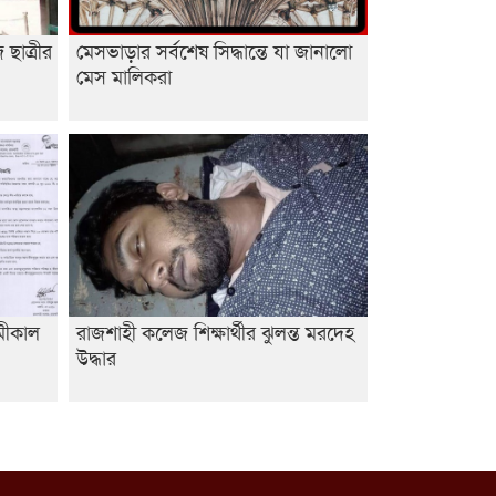
ছাত্রীর
মেসভাড়ার সর্বশেষ সিদ্ধান্তে যা জানালো
মেস মালিকরা
ামীকাল
রাজশাহী কলেজ শিক্ষার্থীর ঝুলন্ত মরদেহ
উদ্ধার