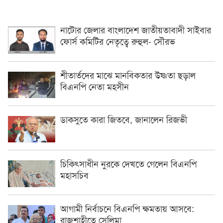
নাটোর জেলার বাংলাদেশ জাতীয়তাবাদী সাইবার
ফোর্স কমিটির নেতৃত্বে রুহুল- সৌরভ
শীতার্তদের মাঝে মানবিকতার উষ্ণতা ছড়াল
বিএনপি নেতা মহসীন
ডাকসুতে কারা জিতবে, জানালেন রিজভী
চিকিৎসাধীন ‍নুরকে দেখতে গেলেন বিএনপি
মহাসচিব
আগামী নির্বাচনে বিএনপি ক্ষমতায় আসবে:
রাজশাহীতে সেলিমা