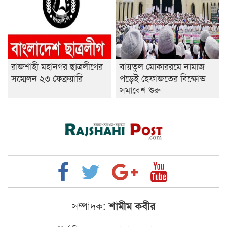
রাজশাহী মহানগর ছাত্রলীগের
বায়তুল মোকাররমে নামাজ
সম্মেলন ২৩ ফেব্রুয়ারি
পড়েই হেফাজতের বিক্ষোভ
সমাবেশ শুরু
সম্পাদক:
শামীম কবীর