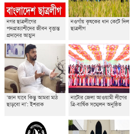
নগর ছাত্রলীগের
নওগাঁয় কৃষকের ধান কেটে দিল
পদপ্রত্যাশীদের জীবন বৃত্তান্ত
ছাত্রলীগ
প্রদানের আহ্বান
‘জান যাবে কিন্তু আমরা মাঠ
নাটোর জেলা আওয়ামী লীগের
ছাড়বো না’: ইশরাক
ত্রি-বার্ষিক সম্মেলন অনুষ্ঠিত