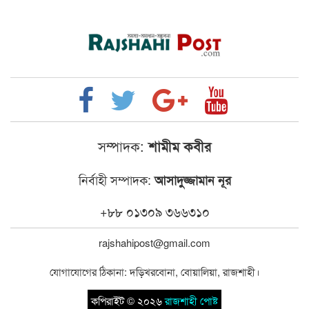
সম্পাদক:
শামীম কবীর
নির্বাহী সম্পাদক:
আসাদুজ্জামান নূর
+৮৮ ০১৩০৯ ৩৬৬৩১০
rajshahipost@gmail.com
যোগাযোগের ঠিকানা: দড়িখরবোনা, বোয়ালিয়া, রাজশাহী।
কপিরাইট © ২০২৬
রাজশাহী পোষ্ট