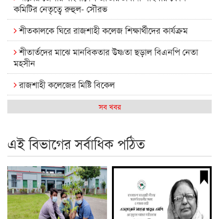
কমিটির নেতৃত্বে রুহুল- সৌরভ
শীতকালকে ঘিরে রাজশাহী কলেজ শিক্ষার্থীদের কার্যক্রম
শীতার্তদের মাঝে মানবিকতার উষ্ণতা ছড়াল বিএনপি নেতা
মহসীন
রাজশাহী কলেজের মিষ্টি বিকেল
কেমন আছে আমাদের দেশের মধ্যবিত্তরা
সব খবর
রাজশাহী কলেজ ক্যারিয়ার ক্লাবের নেতৃত্বে ইসমাইল- বিশাল
এই বিভাগের সর্বাধিক পঠিত
রাজশাইন একাডেমির ফল প্রকাশ ও পুরস্কার বিতরণ
রাজশাহী কলেজের শিক্ষার্থী শাখাওয়াত পেলেন স্টার এক্সিলেন্স
অ্যাওয়ার্ড
বিশ্ব নদী বিবস উপলক্ষে নদী সুরক্ষায় নাওযাত্রা