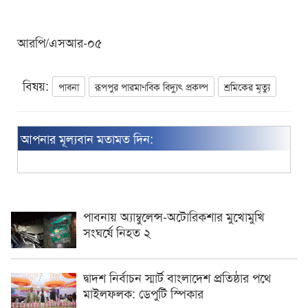
আরপি/এসআর-০৫
বিষয়:
পাবনা
রূপপুর পারমাণবিক বিদ্যুৎ প্রকল্প
শ্রমিকের মৃত্যু
আপনার মূল্যবান মতামত দিন:
পাবনায় অ্যাম্বুলেন্স-অটোরিকশার মুখোমুখি
সংঘর্ষে নিহত ২
দ্বাদশ নির্বাচন স্মার্ট বাংলাদেশ প্রতিষ্ঠার পথে
মাইলফলক: ডেপুটি স্পিকার