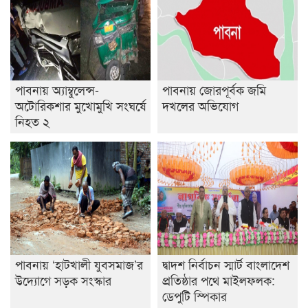
পাবনায় অ্যাম্বুলেন্স-
পাবনায় জোরপূর্বক জমি
অটোরিকশার মুখোমুখি সংঘর্ষে
দখলের অভিযোগ
নিহত ২
পাবনায় ‘হাটখালী যুবসমাজ’র
দ্বাদশ নির্বাচন স্মার্ট বাংলাদেশ
উদ্যোগে সড়ক সংস্কার
প্রতিষ্ঠার পথে মাইলফলক:
ডেপুটি স্পিকার