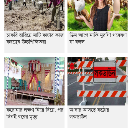
বিশ্ব নদী বিবস উপলক্ষে নদী সুরক্ষায় নাওযাত্রা
খেলার মাঠে বানানো হয়েছে গর্ত ঝুঁকিতে আষাড়িয়াদহর দুই
বিদ্যালয়
চাকরি হারিয়ে মাটি কাটার কাজ
ডিম আগে নাকি মুরগি! গবেষণা
ইসলামের ইতিহাস ও সংস্কৃতি বিভাগের লাইট হাউজ ক্লাবের
করছেন উচ্চশিক্ষিতরা
যা বলল
নেতৃত্ব ইসতিয়াক-মাহফুজ
ডাকসুতে শিবিরের নিরঙ্কুশ জয়
রাজশাহীতে ট্রাকচাপায় ভ্যানচালক নিহত
শেষ সময়ে ভোট কারচুরি অভিযোগ আবিদের
করোনার লক্ষণ নিয়ে বিয়ে, পর
আবার আসছে কঠোর
দিনই বরের মৃত্যু
লকডাউন