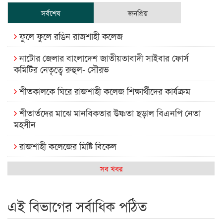
সর্বশেষ
জনপ্রিয়
ফুলে ফুলে রঙিন রাজশাহী কলেজ
নাটোর জেলার বাংলাদেশ জাতীয়তাবাদী সাইবার ফোর্স
কমিটির নেতৃত্বে রুহুল- সৌরভ
শীতকালকে ঘিরে রাজশাহী কলেজ শিক্ষার্থীদের কার্যক্রম
শীতার্তদের মাঝে মানবিকতার উষ্ণতা ছড়াল বিএনপি নেতা
মহসীন
রাজশাহী কলেজের মিষ্টি বিকেল
কেমন আছে আমাদের দেশের মধ্যবিত্তরা
সব খবর
রাজশাহী কলেজ ক্যারিয়ার ক্লাবের নেতৃত্বে ইসমাইল- বিশাল
এই বিভাগের সর্বাধিক পঠিত
রাজশাইন একাডেমির ফল প্রকাশ ও পুরস্কার বিতরণ