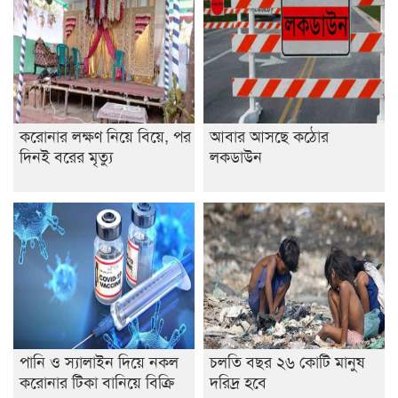
রাজশাহীতে ট্রাকচাপায় ভ্যানচালক নিহত
শেষ সময়ে ভোট কারচুরি অভিযোগ আবিদের
করোনার লক্ষণ নিয়ে বিয়ে, পর
আবার আসছে কঠোর
দিনই বরের মৃত্যু
লকডাউন
পানি ও স্যালাইন দিয়ে নকল
চলতি বছর ২৬ কোটি মানুষ
করোনার টিকা বানিয়ে বিক্রি
দরিদ্র হবে