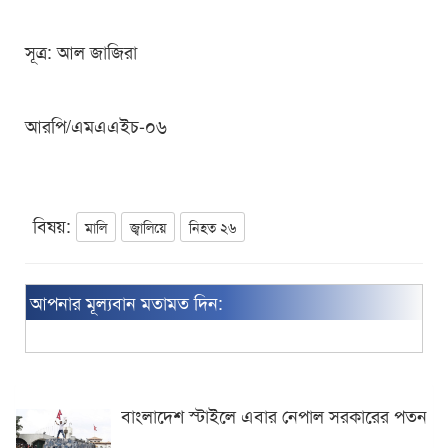
সূত্র: আল জাজিরা
আরপি/এমএএইচ-০৬
বিষয়:
মালি
জ্বালিয়ে
নিহত ২৬
আপনার মূল্যবান মতামত দিন:
বাংলাদেশ স্টাইলে এবার নেপাল সরকারের পতন