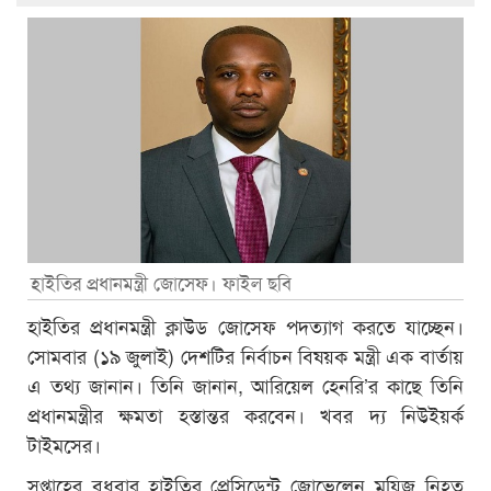
হাইতির প্রধানমন্ত্রী জোসেফ। ফাইল ছবি
হাইতির প্রধানমন্ত্রী ক্লাউড জোসেফ পদত্যাগ করতে যাচ্ছেন।
সোমবার (১৯ জুলাই) দেশটির নির্বাচন বিষয়ক মন্ত্রী এক বার্তায়
এ তথ্য জানান। তিনি জানান, আরিয়েল হেনরি’র কাছে তিনি
প্রধানমন্ত্রীর ক্ষমতা হস্তান্তর করবেন। খবর দ্য নিউইয়র্ক
টাইমসের।
সপ্তাহের বুধবার হাইতির প্রেসিডেন্ট জোভেলেন ময়িজ নিহত