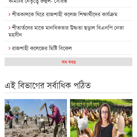
কমিটির নেতৃত্বে রুহুল- সৌরভ
শীতকালকে ঘিরে রাজশাহী কলেজ শিক্ষার্থীদের কার্যক্রম
শীতার্তদের মাঝে মানবিকতার উষ্ণতা ছড়াল বিএনপি নেতা
মহসীন
রাজশাহী কলেজের মিষ্টি বিকেল
কেমন আছে আমাদের দেশের মধ্যবিত্তরা
সব খবর
রাজশাহী কলেজ ক্যারিয়ার ক্লাবের নেতৃত্বে ইসমাইল- বিশাল
এই বিভাগের সর্বাধিক পঠিত
রাজশাইন একাডেমির ফল প্রকাশ ও পুরস্কার বিতরণ
রাজশাহী কলেজের শিক্ষার্থী শাখাওয়াত পেলেন স্টার এক্সিলেন্স
অ্যাওয়ার্ড
বিশ্ব নদী বিবস উপলক্ষে নদী সুরক্ষায় নাওযাত্রা
খেলার মাঠে বানানো হয়েছে গর্ত ঝুঁকিতে আষাড়িয়াদহর দুই