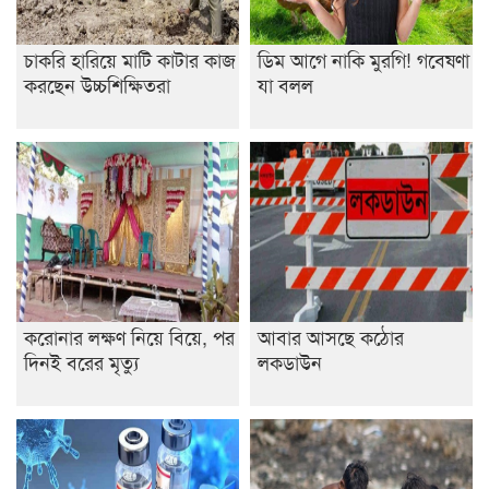
বিদ্যালয়
চাকরি হারিয়ে মাটি কাটার কাজ
ডিম আগে নাকি মুরগি! গবেষণা
ইসলামের ইতিহাস ও সংস্কৃতি বিভাগের লাইট হাউজ ক্লাবের
করছেন উচ্চশিক্ষিতরা
যা বলল
নেতৃত্ব ইসতিয়াক-মাহফুজ
ডাকসুতে শিবিরের নিরঙ্কুশ জয়
রাজশাহীতে ট্রাকচাপায় ভ্যানচালক নিহত
শেষ সময়ে ভোট কারচুরি অভিযোগ আবিদের
করোনার লক্ষণ নিয়ে বিয়ে, পর
আবার আসছে কঠোর
দিনই বরের মৃত্যু
লকডাউন