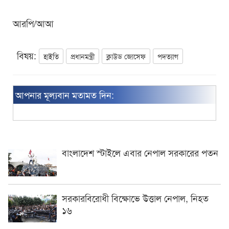
আরপি/আআ
বিষয়:
হাইতি
প্রধানমন্ত্রী
ক্লাউড জোসেফ
পদত্যাগ
আপনার মূল্যবান মতামত দিন:
বাংলাদেশ স্টাইলে এবার নেপাল সরকারের পতন
সরকারবিরোধী বিক্ষোভে উত্তাল নেপাল, নিহত
১৬