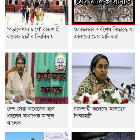
শেষ সময়ে ভোট কারচুরি অভিযোগ আবিদের
‘পড়ালেখার চাপে’ রাজশাহী
মেসভাড়ার সর্বশেষ সিদ্ধান্তে যা
কলেজ ছাত্রীর চিরবিদায়
জানালো মেস মালিকরা
দেশ সেরা কলেজের হাল
রাজশাহী কলেজে আসছেন
ধরলেন অধ্যাপক আব্দুল
শিক্ষামন্ত্রী
খালেক