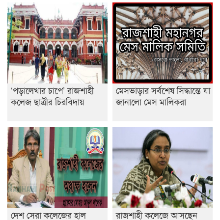
ডাকসুতে শিবিরের নিরঙ্কুশ জয়
রাজশাহীতে ট্রাকচাপায় ভ্যানচালক নিহত
শেষ সময়ে ভোট কারচুরি অভিযোগ আবিদের
‘পড়ালেখার চাপে’ রাজশাহী
মেসভাড়ার সর্বশেষ সিদ্ধান্তে যা
কলেজ ছাত্রীর চিরবিদায়
জানালো মেস মালিকরা
দেশ সেরা কলেজের হাল
রাজশাহী কলেজে আসছেন