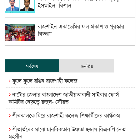
ইসমাইল- বিশাল
রাজশাইন একাডেমির ফল প্রকাশ ও পুরস্কার
বিতরণ
সর্বশেষ
জনপ্রিয়
ফুলে ফুলে রঙিন রাজশাহী কলেজ
নাটোর জেলার বাংলাদেশ জাতীয়তাবাদী সাইবার ফোর্স
কমিটির নেতৃত্বে রুহুল- সৌরভ
শীতকালকে ঘিরে রাজশাহী কলেজ শিক্ষার্থীদের কার্যক্রম
শীতার্তদের মাঝে মানবিকতার উষ্ণতা ছড়াল বিএনপি নেতা
মহসীন