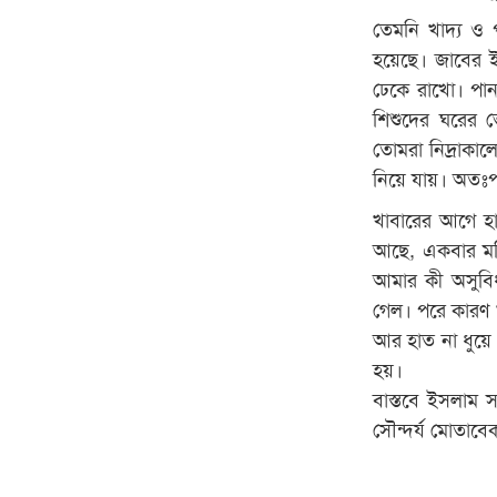
তেমনি খাদ্য ও প
হয়েছে। জাবের ইব
ঢেকে রাখো। পান
শিশুদের ঘরের 
তোমরা নিদ্রাকাল
নিয়ে যায়। অতঃপর
খাবারের আগে হা
আছে, একবার মদি
আমার কী অসুবিধ
গেল। পরে কারণ খ
আর হাত না ধুয়ে 
হয়।
বাস্তবে ইসলাম স
সৌন্দর্য মোতাব