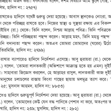
পরিচ্ছন্নতা অর্জন করা। বর্ণনাকারী বলেন, দশম বিষয়টি আমি ভুলে গেছি,
সলিম, হাদিস নং : ২৭৫৭)
ন রাখতেও হাদিসে যথেষ্ট গুরুত্ব দেয়া হয়েছে। আবাস স্থানকেও নোংরা, আ
ন থেকে পরিচ্ছন্ন রাখতে হবে। নিজের স্বাস্থ্য ও সুস্থতা রক্ষায় এর বিকল
ইয়িব (রা.) থেকে। তিনি বলেন, নিশ্চয় আল্লাহ পবিত্র। তিনি পবিত্রকে
চ্ছন্ন। তিনি পরিচ্ছন্নতা পছন্দ করেন। আল্লাহ মহৎ, তিনি মহত্ব পছন্
, তিনি বদান্যতা পছন্দ করেন। অতএব তোমরা তোমাদের (ঘরের) উঠ
 [তিরমিজি, হাদিস নং: ২৭৯৯)
ন রাখার ব্যাপারেও হাদিসে নির্দেশনা এসেছে। আবু হুরায়রা (রা.) থেকে 
সা.) বলেন, ‘তোমরা লানতকারী (অভিশাপে আক্রান্ত হতে হয় এমন) দুই
। সাহাবারা জিজ্ঞেস করলেন, হে আল্লাহর রাসুল, লানতকারী কাজ দুই
ানুষের চলাচলের রাস্তায় কিংবা গাছের ছায়ায় মলমূত্র ত্যাগ করে। 
: ২৫; মুসনাদ আহমদ, হাদিস নং: ৮৮৫৩)
ও হাদিসে গুরুত্বপূর্ণ নির্দেশনা দেয়া হয়েছে। আবু হুরায়রা (রা.) থেকে
া.) বলেন, ‘তোমাদের কেউ যেন বদ্ধ পানিতে পেশাব না করে, অতঃপর ত
খারি, হাদিস নং: ২৩৯; মুসলিম, হাদিস নং : ২৮২)