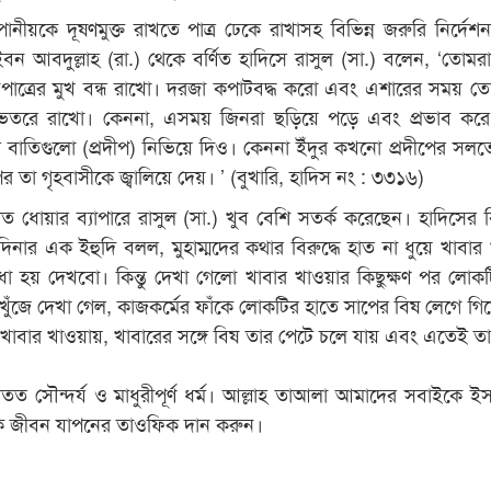
ানীয়কে দূষণমুক্ত রাখতে পাত্র ঢেকে রাখাসহ বিভিন্ন জরুরি নির্দেশন
ন আবদুল্লাহ (রা.) থেকে বর্ণিত হাদিসে রাসুল (সা.) বলেন, ‘তোমর
পাত্রের মুখ বন্ধ রাখো। দরজা কপাটবদ্ধ করো এবং এশারের সময় ত
ভেতরে রাখো। কেননা, এসময় জিনরা ছড়িয়ে পড়ে এবং প্রভাব কর
ে বাতিগুলো (প্রদীপ) নিভিয়ে দিও। কেননা ইঁদুর কখনো প্রদীপের সলত
 তা গৃহবাসীকে জ্বালিয়ে দেয়। ’ (বুখারি, হাদিস নং : ৩৩১৬)
ত ধোয়ার ব্যাপারে রাসুল (সা.) খুব বেশি সতর্ক করেছেন। হাদিসের 
নার এক ইহুদি বলল, মুহাম্মদের কথার বিরুদ্ধে হাত না ধুয়ে খাবার
া হয় দেখবো। কিন্তু দেখা গেলো খাবার খাওয়ার কিছুক্ষণ পর লোকট
ুঁজে দেখা গেল, কাজকর্মের ফাঁকে লোকটির হাতে সাপের বিষ লেগে গি
খাবার খাওয়ায়, খাবারের সঙ্গে বিষ তার পেটে চলে যায় এবং এতেই তার 
তত সৌন্দর্য ও মাধুরীপূর্ণ ধর্ম। আল্লাহ তাআলা আমাদের সবাইকে ই
েক জীবন যাপনের তাওফিক দান করুন।