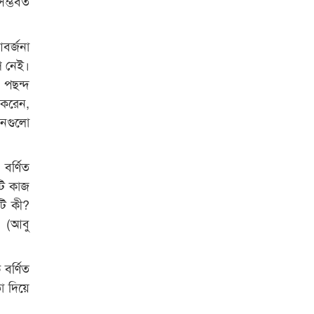
 সম্ভবত
বর্জনা
্প নেই।
 পছন্দ
দ করেন,
োনগুলো
বর্ণিত
টি কাজ
টি কী?
’ (আবু
 বর্ণিত
া দিয়ে