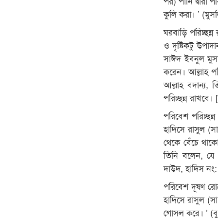
পর) পানি দ্বারা 
কুলি করা। ’ (মু
ঘরবাড়ি পরিচ্ছন্
ও দৃষ্টিকটু উপাদা
সাঈদ ইবনুল মুসা
করেন। আল্লাহ পরি
আল্লাহ বদান্য
পরিচ্ছন্ন রাখবে।
পরিবেশ পরিচ্ছন্
হাদিসে রাসুল (
থেকে বেঁচে থাকো
তিনি বলেন, যে ম
দাউদ, হাদিস নং
পরিবেশ দূষণ রোধে
হাদিসে রাসুল (স
গোসল করে। ’ (বু