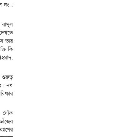
স নং :
 রাসুল
দেখতে
সে তার
্তি কি
আহমাদ,
গুরুত্ব
বে। নখ
িষ্কার
: গোঁফ
ভাঁজের
্যাগের