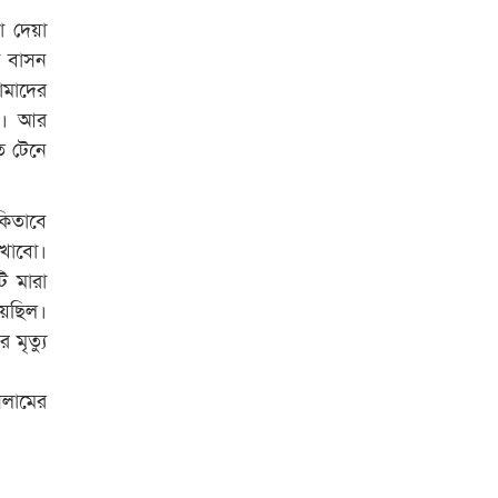
া দেয়া
া বাসন
োমাদের
ে। আর
ে টেনে
কিতাবে
 খাবো।
ি মারা
য়েছিল।
মৃত্যু
সলামের