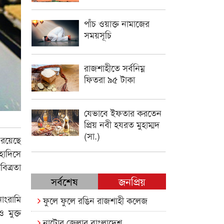
পাঁচ ওয়াক্ত নামাজের
সময়সূচি
রাজশাহীতে সর্বনিম্ন
ফিতরা ৯৫ টাকা
যেভাবে ইফতার করতেন
প্রিয় নবী হযরত মুহাম্মদ
(সা.)
 রয়েছে
হাদিসে
িত্রতা
সর্বশেষ
জনপ্রিয়
োংরামি
ফুলে ফুলে রঙিন রাজশাহী কলেজ
 মুক্ত
নাটোর জেলার বাংলাদেশ