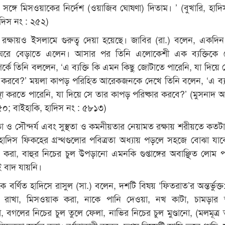
র সঙ্গে মিসওয়াকের নির্দেশ (ওয়াজিব ঘোষণা) দিতাম। ’ (বুখারি, হাদি
াদিস নং : ২৫২)
তা রক্ষায়ও ইসলামে গুরুত্ব দেয়া হয়েছে। জাবির (রা.) বলেন, একদিন
 ঘরে বেড়াতে এলেন। আসার পর তিনি এলোকেশী এক ব্যক্তিকে 
র্কে তিনি বললেন, ‘এ ব্যক্তি কি এমন কিছু জোটাতে পারেনি, যা দিয়ে 
স্ত করবে?’ ময়লা কাপড় পরিহিত আরেকজনকে দেখে তিনি বলেন, ‘এ ব্যক
্থা করতে পারেনি, যা দিয়ে সে তার কাপড় পরিষ্কার করবে?’ (মুসনাদ 
৫০; বাইহাকি, হাদিস নং : ৫৮১৩)
নতা ও সৌন্দর্য এবং সুস্থতা ও কমনীয়তার নেয়ামত রক্ষায় শরীয়তে কতটা 
হাদিস ফিকহের গ্রন্থগুলোর পবিত্রতা অধ্যায় পড়লে সহজে বোঝা যা
 করা, বাহুর নিচের চুল উপড়ানো এমনকি গুপ্তাঙ্গের অবাঞ্ছিত লোম পর
 বাদ যায়নি।
 বর্ণিত হাদিসে রাসুল (সা.) বলেন, দশটি বিষয় ‘ফিতরাত’র অন্তর্ভুক্ত
্বা রাখা, মিসওয়াক করা, নাকে পানি দেওয়া, নখ কাটা, চামড়ার 
 বগলের নিচের চুল তুলে ফেলা, নাভির নিচের চুল মুণ্ডানো, (মলমূত্র ত