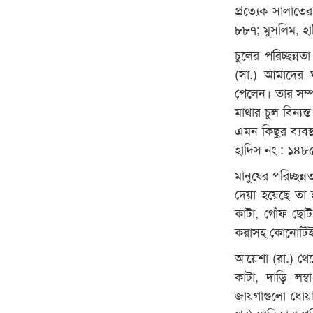
প্রত্যেক সালাতে
৮৮৭; মুসলিম, হ
চুলের পরিচ্ছন্ন
(সা.) আমাদের
পেলেন। তার সম্প
মাথার চুল বিন্য
এমন কিছুর ব্যবস
হাদিস নং : ১৪৮
মানুষের পরিচ্ছন্
দেয়া হয়েছে তা 
কাটা, গোঁফ ছোট
করাসহ কোনোটিই
আয়েশা (রা.) থেকে
কাটা, দাড়ি লম
জায়গাগুলো ধোয়া,