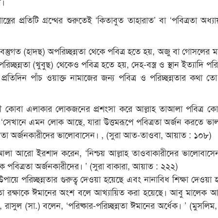
য়।
ত্রের প্রতিটি গ্রন্থের শুরুতেই ‘কিতাবুত তাহারাত’ বা ‘পবিত্রতা অধ্যায়
স্তুগত (হাদছ) অপরিচ্ছন্নতা থেকে পবিত্র হতে হয়, অজু বা গোসলের মা
িচ্ছন্নতা (খুবুছ) থেকেও পবিত্র হতে হয়, দেহ-বস্ত্র ও স্থান ইত্যাদি পরি
 প্রতিদিন পাঁচ ওয়াক্ত নামাজের জন্য পবিত্র ও পরিচ্ছন্নতার কথা ত
্তী কোবা এলাকার লোকজনের প্রশংসা করে আল্লাহ তাআলা পবিত্র 
‘সেখানে এমন লোক আছে, যারা উত্তমরূপে পবিত্রতা অর্জন করতে ভা
ত্রতা অর্জনকারীদের ভালোবাসেন। , (সুরা আত-তাওবা, আয়াত : ১০৮)
াআলা আরো ইরশাদ করেন, ‘নিশ্চয় আল্লাহ তাওবাকারীদের ভালোবাস
পবিত্রতা অর্জনকারীদের। ’ (সুরা বাকারা, আয়াত : ২২২)
 উপায়ে পরিচ্ছন্নতার গুরুত্ব দেওয়া হয়েছে এবং নানাবিধ শিক্ষা দেওয়া 
নতা রক্ষাকে ঈমানের অংশ বলে আখ্যায়িত করা হয়েছে। আবু মালেক
ত, রাসুল (সা.) বলেন, ‘পরিষ্কার-পরিচ্ছন্নতা ঈমানের অর্ধেক। ’ (মুসলিম