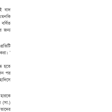
রাজশাহী কলেজের শিক্ষার্থী শাখাওয়াত
াই বাদ
পেলেন স্টার এক্সিলেন্স অ্যাওয়ার্ড
 এমনকি
বিশ্ব নদী বিবস উপলক্ষে নদী সুরক্ষায়
বর্ণিত
নাওযাত্রা
র জন্য
খেলার মাঠে বানানো হয়েছে গর্ত
ঝুঁকিতে আষাড়িয়াদহর দুই বিদ্যালয়
প্রতিটি
করা। ’
ইসলামের ইতিহাস ও সংস্কৃতি বিভাগের
লাইট হাউজ ক্লাবের নেতৃত্ব ইসতিয়াক-
্ধ হতে
মাহফুজ
দিন পর
ডাকসুতে শিবিরের নিরঙ্কুশ জয়
হাদিসে
রাজশাহীতে ট্রাকচাপায় ভ্যানচালক
নিহত
বহারকে
ল (সা.)
শেষ সময়ে ভোট কারচুরি অভিযোগ
 তাদের
আবিদের