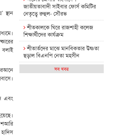
জাতীয়তাবাদী সাইবার ফোর্স কমিটির
’ স্থান
নেতৃত্বে রুহুল- সৌরভ
শীতকালকে ঘিরে রাজশাহী কলেজ
ধ্যমে।
শিক্ষার্থীদের কার্যক্রম
ষ্কারের
শীতার্তদের মাঝে মানবিকতার উষ্ণতা
ো বলাই
ছড়াল বিএনপি নেতা মহসীন
রাজশাহী কলেজের মিষ্টি বিকেল
কোরআনে
সব খবর
লবাসে।
কেমন আছে আমাদের দেশের
মধ্যবিত্তরা
েন এবং
রাজশাহী কলেজ ক্যারিয়ার ক্লাবের
নেতৃত্বে ইসমাইল- বিশাল
হয়েছে।
 আশআরি
রাজশাইন একাডেমির ফল প্রকাশ ও
, হাদিস
পুরস্কার বিতরণ