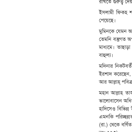
রাখতে গুরুত্ব দে
ইসলামী ফিকহ শাস্
পেয়েছে।
মুমিনকে যেমন অব
তেমনি বস্তুগত অপর
মাধ্যমে। তাছাড়া
বাহুল্য।
মদিনার নিকটবর
ইরশাদ করেছেন, 
আর আল্লাহ্ পবি
মহান আল্লাহ ত
ভালোবাসেন অধিক 
হাদিসেও বিভিন্ন
এমনকি পরিচ্ছন্
(রা.) থেকে বর্ণি
নং: ২২৩)