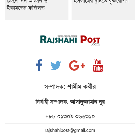
জেনে নিন আজান ও
ইসলামের দৃষ্টিতে বৃক্ষরোপণ
ইকামতের ফজিলত
সম্পাদক:
শামীম কবীর
নির্বাহী সম্পাদক:
আসাদুজ্জামান নূর
+৮৮ ০১৩০৯ ৩৬৬৩১০
rajshahipost@gmail.com