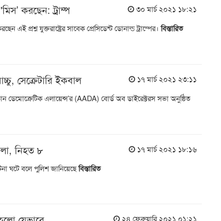
িস’ করছেন: ট্রাম্প
৩০ মার্চ ২০২১ ১৮:২১
এই প্রশ্ন যুক্তরাষ্ট্রের সাবেক প্রেসিডেন্ট ডোনাল্ড ট্রাম্পের।
বিস্তারিত
াচ্চু, সেক্রেটারি ইকবাল
১৭ মার্চ ২০২১ ২৩:১১
রিকান ডেমোক্রেটিক এলায়েন্স’র (AADA) বোর্ড অব ডাইরেক্টরস সভা অনুষ্ঠিত
ামলা, নিহত ৮
১৭ মার্চ ২০২১ ১৮:১৬
ঘটনা ঘটে বলে পুলিশ জানিয়েছে
বিস্তারিত
 হলো যেভাবে
২৪ ফেব্রুয়ারি ২০২১ ০১:২১