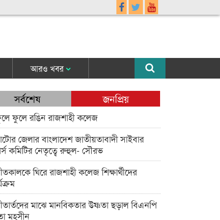
আরও খবর
সর্বশেষ
জনপ্রিয়
ুলে ফুলে রঙিন রাজশাহী কলেজ
াটোর জেলার বাংলাদেশ জাতীয়তাবাদী সাইবার
র্স কমিটির নেতৃত্বে রুহুল- সৌরভ
ীতকালকে ঘিরে রাজশাহী কলেজ শিক্ষার্থীদের
্যক্রম
ীতার্তদের মাঝে মানবিকতার উষ্ণতা ছড়াল বিএনপি
তা মহসীন