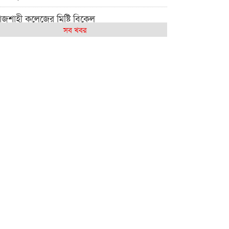
াজশাহী কলেজের মিষ্টি বিকেল
সব খবর
েমন আছে আমাদের দেশের মধ্যবিত্তরা
জশাহী কলেজ ক্যারিয়ার ক্লাবের নেতৃত্বে ইসমাইল-
শাল
াজশাইন একাডেমির ফল প্রকাশ ও পুরস্কার বিতরণ
জশাহী কলেজের শিক্ষার্থী শাখাওয়াত পেলেন স্টার
সিলেন্স অ্যাওয়ার্ড
শ্ব নদী বিবস উপলক্ষে নদী সুরক্ষায় নাওযাত্রা
লার মাঠে বানানো হয়েছে গর্ত ঝুঁকিতে
াড়িয়াদহর দুই বিদ্যালয়
সলামের ইতিহাস ও সংস্কৃতি বিভাগের লাইট হাউজ
লাবের নেতৃত্ব ইসতিয়াক-মাহফুজ