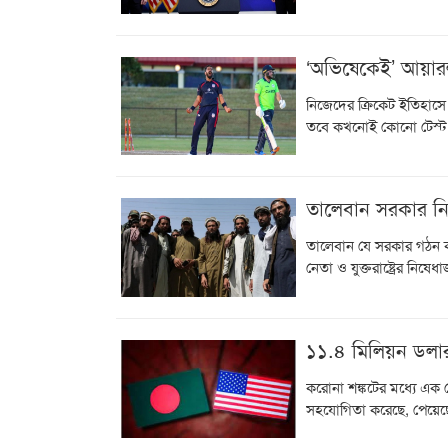
‘অভিষেকেই’ আয়ারল্য
নিজেদের ক্রিকেট ইতিহাসে ট
তবে কখনোই কোনো টেস্ট 
তালেবান সরকার নিয়ে 
তালেবান যে সরকার গঠন কর
নেতা ও যুক্তরাষ্ট্রের নিষেধা
১১.৪ মিলিয়ন ডলার
করোনা শঙ্কটের মধ্যে এক
সহযোগিতা করেছে, পেয়ে