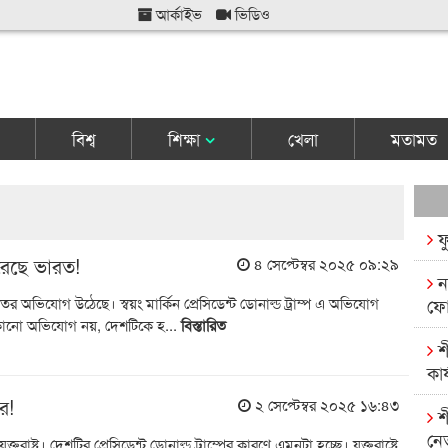
আর্কাইভ
ভিডিও
বিশ্ব
শিক্ষা
খেলা
মতামত
ফ
 করেছে ভারত!
৪ সেপ্টেম্বর ২০২৫ ০৯:২৯
ন
তর অভিযোগ উঠেছে। স্বয়ং মার্কিন প্রেসিডেন্ট ডোনাল্ড ট্রাম্প এ অভিযোগ
ফো
কোনো অভিযোগ নয়, দেশটিকে হ...
বিস্তারিত
শ
কার
ের!
২ সেপ্টেম্বর ২০২৫ ১৬:৪৩
শ
নে
তরাষ্ট্র। দেশটির প্রেসিডেন্ট ডোনাল্ড ট্রাম্পের কারণে এমনটা হচ্ছে। যুক্তরাষ্ট্রে