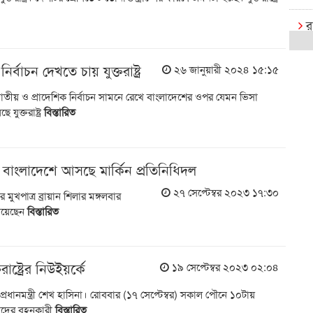
র
ক
 নির্বাচন দেখতে চায় যুক্তরাষ্ট্র
২৬ জানুয়ারী ২০২৪ ১৫:১৫
রা
 জাতীয় ও প্রাদেশিক নির্বাচন সামনে রেখে বাংলাদেশের ওপর যেমন ভিসা
বি
 যুক্তরাষ্ট্র
বিস্তারিত
র
রা
বাংলাদেশে আসছে মার্কিন প্রতিনিধিদল
এক্
২৭ সেপ্টেম্বর ২০২৩ ১৭:৩০
সের মুখপাত্র ব্রায়ান শিলার মঙ্গলবার
বি
িয়েছেন
বিস্তারিত
খে
আষ
তরাষ্ট্রের নিউইয়র্কে
১৯ সেপ্টেম্বর ২০২৩ ০২:০৪
ই
কে প্রধানমন্ত্রী শেখ হাসিনা। রোববার (১৭ সেপ্টেম্বর) সকাল পৌনে ১০টায়
ক্
্গীদের বহনকারী
বিস্তারিত