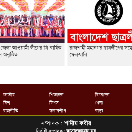
জেলা আওয়ামী লীগের ত্রি-বার্ষিক
রাজশাহী মহানগর ছাত্রলীগের সম্
ন অনুষ্ঠিত
ফেব্রুয়ারি
জাতীয়
শিক্ষাঙ্গন
বিনোদন
বিশ্ব
টিপস
খেলা
রাজনীতি
স্কলারশীপ
স্বাস্থ্য
সম্পাদক :
শামীম কবীর
নির্বাহী সম্পাদক :
আসাদুজ্জামান নূর