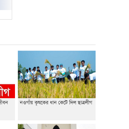
পুরস্কার বিতরণ
রাজশাহী কলেজের শিক্ষার্থী শাখাওয়াত
পেলেন স্টার এক্সিলেন্স অ্যাওয়ার্ড
বিশ্ব নদী বিবস উপলক্ষে নদী সুরক্ষায়
নাওযাত্রা
খেলার মাঠে বানানো হয়েছে গর্ত
ঝুঁকিতে আষাড়িয়াদহর দুই বিদ্যালয়
ইসলামের ইতিহাস ও সংস্কৃতি বিভাগের
লাইট হাউজ ক্লাবের নেতৃত্ব ইসতিয়াক-
মাহফুজ
ডাকসুতে শিবিরের নিরঙ্কুশ জয়
জীবন
নওগাঁয় কৃষকের ধান কেটে দিল ছাত্রলীগ
রাজশাহীতে ট্রাকচাপায় ভ্যানচালক
নিহত