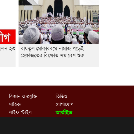
শেষ সময়ে ভোট কারচুরি অভিযোগ
আবিদের
মেলন ২৩
বায়তুল মোকাররমে নামাজ পড়েই
হেফাজতের বিক্ষোভ সমাবেশ শুরু
বিজ্ঞান ও প্রযুক্তি
ভিডিও
সাহিত্য
যোগাযোগ
লাইফ স্টাইল
আর্কাইভ