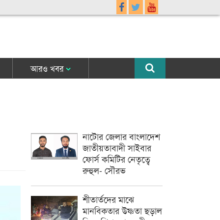
আরও খবর
নাটোর জেলার বাংলাদেশ
জাতীয়তাবাদী সাইবার
ফোর্স কমিটির নেতৃত্বে
রুহুল- সৌরভ
শীতার্তদের মাঝে
মানবিকতার উষ্ণতা ছড়াল