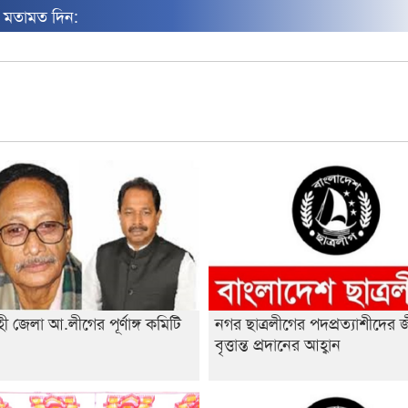
ন মতামত দিন:
ী জেলা আ.লীগের পূর্ণাঙ্গ কমিটি
নগর ছাত্রলীগের পদপ্রত্যাশীদের 
া
বৃত্তান্ত প্রদানের আহ্বান