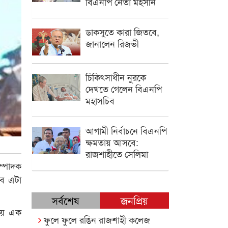
বিএনপি নেতা মহসীন
ডাকসুতে কারা জিতবে,
জানালেন রিজভী
চিকিৎসাধীন ‍নুরকে
দেখতে গেলেন বিএনপি
মহাসচিব
আগামী নির্বাচনে বিএনপি
ক্ষমতায় আসবে:
রাজশাহীতে সেলিমা
ম্পাদক
বে এটা
সর্বশেষ
জনপ্রিয়
লয়ে এক
ফুলে ফুলে রঙিন রাজশাহী কলেজ