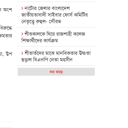
নাটোর জেলার বাংলাদেশ
নে অংশ
জাতীয়তাবাদী সাইবার ফোর্স কমিটির
নেতৃত্বে রুহুল- সৌরভ
রুদ্ধে
শীতকালকে ঘিরে রাজশাহী কলেজ
্ষমতার
শিক্ষার্থীদের কার্যক্রম
শীতার্তদের মাঝে মানবিকতার উষ্ণতা
য়া, উপ
ছড়াল বিএনপি নেতা মহসীন
রাজশাহী কলেজের মিষ্টি বিকেল
সব খবর
কেমন আছে আমাদের দেশের
মধ্যবিত্তরা
রাজশাহী কলেজ ক্যারিয়ার ক্লাবের
নেতৃত্বে ইসমাইল- বিশাল
রাজশাইন একাডেমির ফল প্রকাশ ও