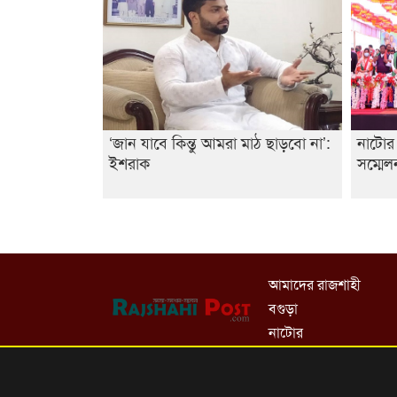
‘জান যাবে কিন্তু আমরা মাঠ ছাড়বো না’:
নাটোর 
ইশরাক
সম্মেল
আমাদের রাজশাহী
বগুড়া
নাটোর