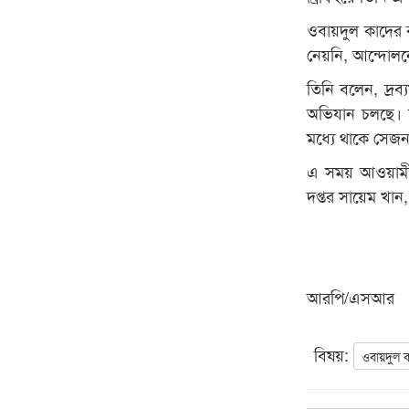
ওবায়দুল কাদের 
নেয়নি, আন্দোলনে
তিনি বলেন, দ্রব
অভিযান চলছে। চা
মধ্যে থাকে সেজ
এ সময় আওয়ামী ল
দপ্তর সায়েম খান, 
আরপি/এসআর
বিষয়:
ওবায়দুল 