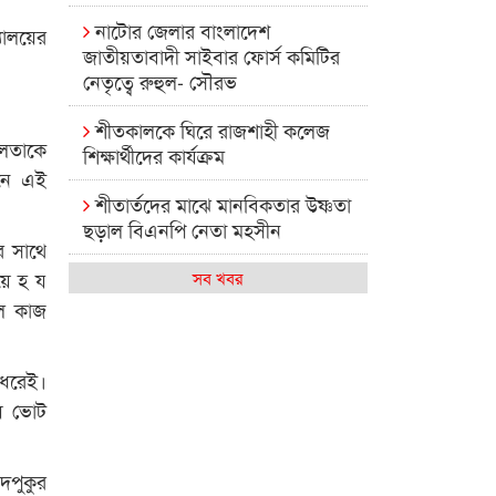
নাটোর জেলার বাংলাদেশ
ালয়ের
জাতীয়তাবাদী সাইবার ফোর্স কমিটির
নেতৃত্বে রুহুল- সৌরভ
শীতকালকে ঘিরে রাজশাহী কলেজ
ীলতাকে
শিক্ষার্থীদের কার্যক্রম
চনে এই
শীতার্তদের মাঝে মানবিকতার উষ্ণতা
ছড়াল বিএনপি নেতা মহসীন
র সাথে
রাজশাহী কলেজের মিষ্টি বিকেল
য়ে হ য
সব খবর
ল কাজ
কেমন আছে আমাদের দেশের
মধ্যবিত্তরা
 ধরেই।
রাজশাহী কলেজ ক্যারিয়ার ক্লাবের
ায় ভোট
নেতৃত্বে ইসমাইল- বিশাল
রাজশাইন একাডেমির ফল প্রকাশ ও
দপুকুর