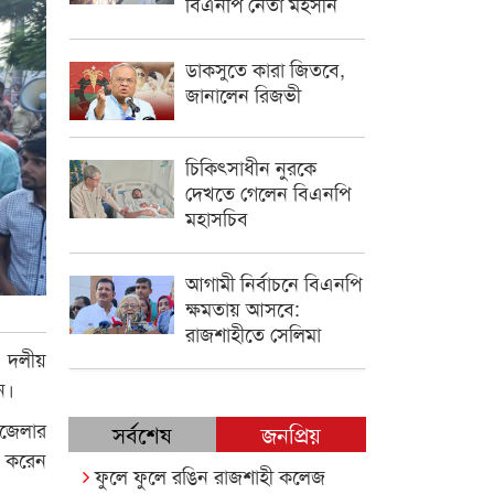
বিএনপি নেতা মহসীন
ডাকসুতে কারা জিতবে,
জানালেন রিজভী
চিকিৎসাধীন ‍নুরকে
দেখতে গেলেন বিএনপি
মহাসচিব
আগামী নির্বাচনে বিএনপি
ক্ষমতায় আসবে:
রাজশাহীতে সেলিমা
 দলীয়
ন।
পজেলার
সর্বশেষ
জনপ্রিয়
ু করেন
ফুলে ফুলে রঙিন রাজশাহী কলেজ