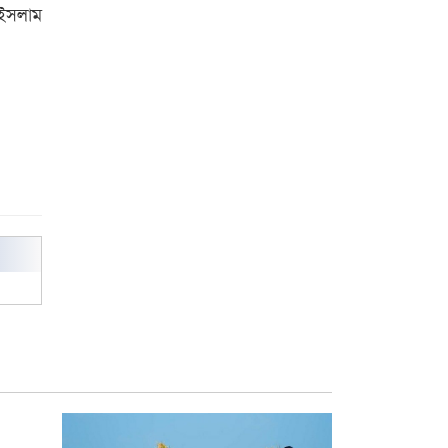
পুরস্কার বিতরণ
 ইসলাম
রাজশাহী কলেজের শিক্ষার্থী শাখাওয়াত
পেলেন স্টার এক্সিলেন্স অ্যাওয়ার্ড
বিশ্ব নদী বিবস উপলক্ষে নদী সুরক্ষায়
নাওযাত্রা
খেলার মাঠে বানানো হয়েছে গর্ত
ঝুঁকিতে আষাড়িয়াদহর দুই বিদ্যালয়
ইসলামের ইতিহাস ও সংস্কৃতি বিভাগের
লাইট হাউজ ক্লাবের নেতৃত্ব ইসতিয়াক-
মাহফুজ
ডাকসুতে শিবিরের নিরঙ্কুশ জয়
রাজশাহীতে ট্রাকচাপায় ভ্যানচালক
নিহত