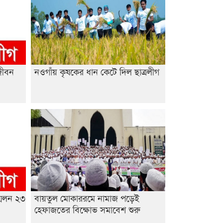
শেষ সময়ে ভোট কারচুরি অভিযোগ
আবিদের
জীবন
নওগাঁয় কৃষকের ধান কেটে দিল ছাত্রলীগ
মেলন ২৩
বায়তুল মোকাররমে নামাজ পড়েই
হেফাজতের বিক্ষোভ সমাবেশ শুরু