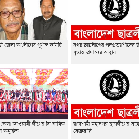
ী জেলা আ.লীগের পূর্ণাঙ্গ কমিটি
নগর ছাত্রলীগের পদপ্রত্যাশীদের 
া
বৃত্তান্ত প্রদানের আহ্বান
জেলা আওয়ামী লীগের ত্রি-বার্ষিক
রাজশাহী মহানগর ছাত্রলীগের সম্
ন অনুষ্ঠিত
ফেব্রুয়ারি