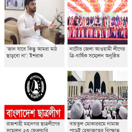
‘জান যাবে কিন্তু আমরা মাঠ
নাটোর জেলা আওয়ামী লীগের
ছাড়বো না’: ইশরাক
ত্রি-বার্ষিক সম্মেলন অনুষ্ঠিত
রাজশাহী মহানগর ছাত্রলীগের
বায়তুল মোকাররমে নামাজ
সম্মেলন ২৩ ফেব্রুয়ারি
পড়েই হেফাজতের বিক্ষোভ