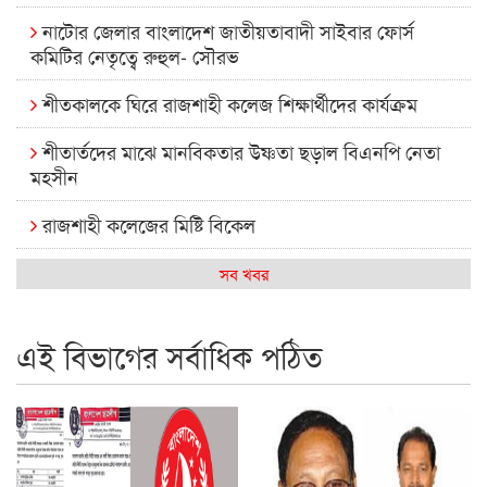
নাটোর জেলার বাংলাদেশ জাতীয়তাবাদী সাইবার ফোর্স
কমিটির নেতৃত্বে রুহুল- সৌরভ
শীতকালকে ঘিরে রাজশাহী কলেজ শিক্ষার্থীদের কার্যক্রম
শীতার্তদের মাঝে মানবিকতার উষ্ণতা ছড়াল বিএনপি নেতা
মহসীন
রাজশাহী কলেজের মিষ্টি বিকেল
কেমন আছে আমাদের দেশের মধ্যবিত্তরা
সব খবর
রাজশাহী কলেজ ক্যারিয়ার ক্লাবের নেতৃত্বে ইসমাইল- বিশাল
এই বিভাগের সর্বাধিক পঠিত
রাজশাইন একাডেমির ফল প্রকাশ ও পুরস্কার বিতরণ
রাজশাহী কলেজের শিক্ষার্থী শাখাওয়াত পেলেন স্টার এক্সিলেন্স
অ্যাওয়ার্ড