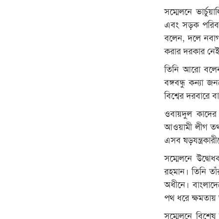
সম্মেলনে ভার্চু
এবং সড়ক পরিবহন 
বলেন, দলে নবাগ
করার দরকার নে
তিনি আরো বলে
বঙ্গবন্ধু কন্যা
বিশ্বের দরবারে 
ওবায়দুল কাদের 
আওয়ামী লীগ তথা 
এসব ষড়যন্ত্রকার
সম্মেলনে উদ্বো
রহমান। তিনি তাঁ
অধীনে। বাংলাদে
পথ ধরে ক্ষমতায়
সম্মেলনে বিশেষ