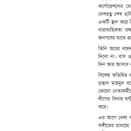
কর্পোরেশনের ম
দেশরত্ন শেখ হাসি
একটি স্থান করে ন
ধারাবাহিকতা র
জনগণের মাঝে প্
তিনি আরো বলেন
দিবো না। বাস ও 
দিন আর আসবে না
বিশেষ অতিথির বক্
হাছান মাহমুদ 
কোনো নেতাকর্ম
লীগের বিদায় ঘ
করে।
এর আগে বেলা স
সঙ্গীতের মাধ্যম