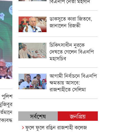
বিএনপি নেতা মহসীন
ডাকসুতে কারা জিতবে,
জানালেন রিজভী
চিকিৎসাধীন ‍নুরকে
দেখতে গেলেন বিএনপি
মহাসচিব
আগামী নির্বাচনে বিএনপি
ক্ষমতায় আসবে:
রাজশাহীতে সেলিমা
 পুলিশ
ুজিবুর
্তমানে
সর্বশেষ
জনপ্রিয়
ক্যবদ্ধ
ফুলে ফুলে রঙিন রাজশাহী কলেজ