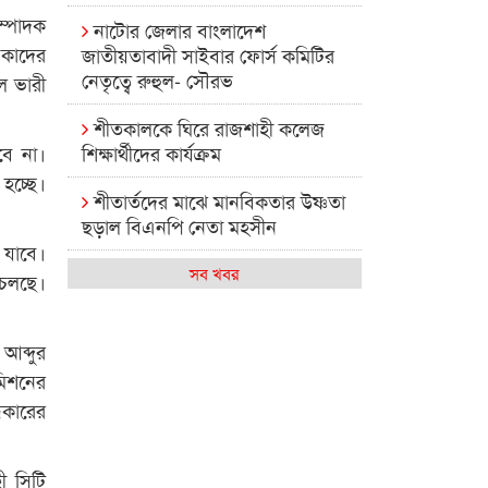
ম্পাদক
নাটোর জেলার বাংলাদেশ
 কাদের
জাতীয়তাবাদী সাইবার ফোর্স কমিটির
নেতৃত্বে রুহুল- সৌরভ
ল ভারী
শীতকালকে ঘিরে রাজশাহী কলেজ
ে না।
শিক্ষার্থীদের কার্যক্রম
হচ্ছে।
শীতার্তদের মাঝে মানবিকতার উষ্ণতা
ছড়াল বিএনপি নেতা মহসীন
 যাবে।
রাজশাহী কলেজের মিষ্টি বিকেল
সব খবর
 চলছে।
কেমন আছে আমাদের দেশের
মধ্যবিত্তরা
আব্দুর
মিশনের
রাজশাহী কলেজ ক্যারিয়ার ক্লাবের
ধকারের
নেতৃত্বে ইসমাইল- বিশাল
রাজশাইন একাডেমির ফল প্রকাশ ও
ী সিটি