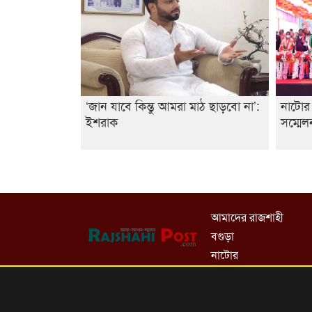
‘জান যাবে কিন্তু আমরা মাঠ ছাড়বো না’:
নাটোর 
ইশরাক
সম্মেল
আমাদের রাজশাহী
বগুড়া
নাটোর