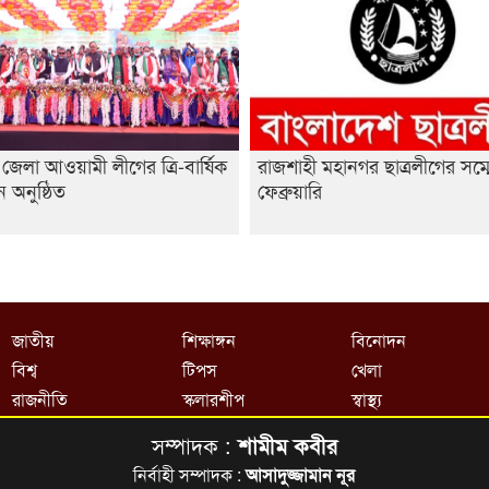
জেলা আওয়ামী লীগের ত্রি-বার্ষিক
রাজশাহী মহানগর ছাত্রলীগের সম্
ন অনুষ্ঠিত
ফেব্রুয়ারি
জাতীয়
শিক্ষাঙ্গন
বিনোদন
বিশ্ব
টিপস
খেলা
রাজনীতি
স্কলারশীপ
স্বাস্থ্য
সম্পাদক :
শামীম কবীর
নির্বাহী সম্পাদক :
আসাদুজ্জামান নূর