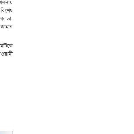
শেষ সময়ে ভোট কারচুরি অভিযোগ
চালনায়
আবিদের
 বিশেষ
দক ডা.
 জাহান
মিটিকে
আওয়ামী