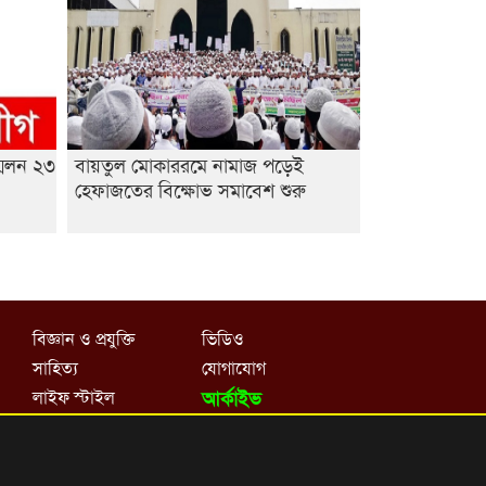
মেলন ২৩
বায়তুল মোকাররমে নামাজ পড়েই
হেফাজতের বিক্ষোভ সমাবেশ শুরু
বিজ্ঞান ও প্রযুক্তি
ভিডিও
সাহিত্য
যোগাযোগ
লাইফ স্টাইল
আর্কাইভ