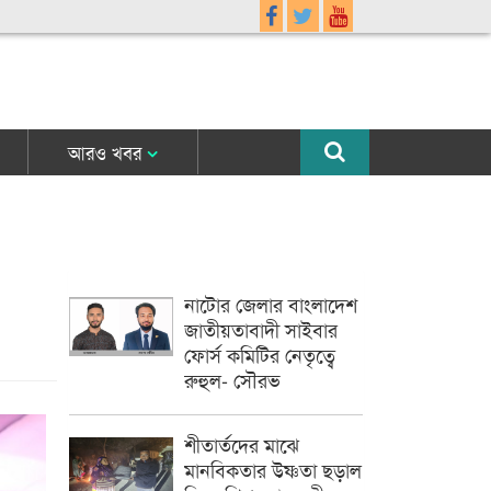
আরও খবর
নাটোর জেলার বাংলাদেশ
জাতীয়তাবাদী সাইবার
ফোর্স কমিটির নেতৃত্বে
রুহুল- সৌরভ
শীতার্তদের মাঝে
মানবিকতার উষ্ণতা ছড়াল