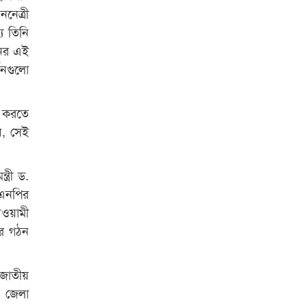
পুরস্কার বিতরণ
নেত্রী
যে তিনি
রাজশাহী কলেজের শিক্ষার্থী শাখাওয়াত
পেলেন স্টার এক্সিলেন্স অ্যাওয়ার্ড
য়নের এই
নগুলো
বিশ্ব নদী বিবস উপলক্ষে নদী সুরক্ষায়
নাওযাত্রা
 করতে
খেলার মাঠে বানানো হয়েছে গর্ত
ে, সেই
ঝুঁকিতে আষাড়িয়াদহর দুই বিদ্যালয়
ইসলামের ইতিহাস ও সংস্কৃতি বিভাগের
ত্রী ড.
লাইট হাউজ ক্লাবের নেতৃত্ব ইসতিয়াক-
িএনপির
মাহফুজ
আওয়ামী
ার গঠন
ডাকসুতে শিবিরের নিরঙ্কুশ জয়
রাজশাহীতে ট্রাকচাপায় ভ্যানচালক
 জাতীয়
নিহত
ও জেলা