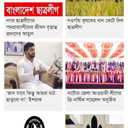
নগর ছাত্রলীগের
নওগাঁয় কৃষকের ধান কেটে দিল
পদপ্রত্যাশীদের জীবন বৃত্তান্ত
ছাত্রলীগ
প্রদানের আহ্বান
‘জান যাবে কিন্তু আমরা মাঠ
নাটোর জেলা আওয়ামী লীগের
ছাড়বো না’: ইশরাক
ত্রি-বার্ষিক সম্মেলন অনুষ্ঠিত