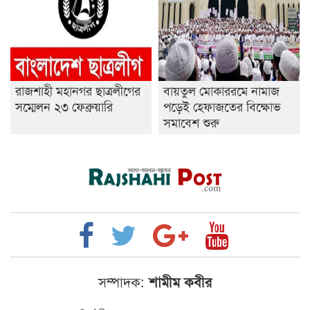
রাজশাহী মহানগর ছাত্রলীগের
বায়তুল মোকাররমে নামাজ
সম্মেলন ২৩ ফেব্রুয়ারি
পড়েই হেফাজতের বিক্ষোভ
সমাবেশ শুরু
সম্পাদক:
শামীম কবীর