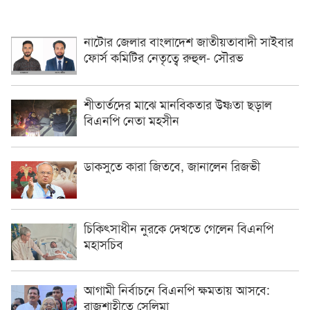
নাটোর জেলার বাংলাদেশ জাতীয়তাবাদী সাইবার
ফোর্স কমিটির নেতৃত্বে রুহুল- সৌরভ
শীতার্তদের মাঝে মানবিকতার উষ্ণতা ছড়াল
বিএনপি নেতা মহসীন
ডাকসুতে কারা জিতবে, জানালেন রিজভী
চিকিৎসাধীন ‍নুরকে দেখতে গেলেন বিএনপি
মহাসচিব
আগামী নির্বাচনে বিএনপি ক্ষমতায় আসবে:
রাজশাহীতে সেলিমা