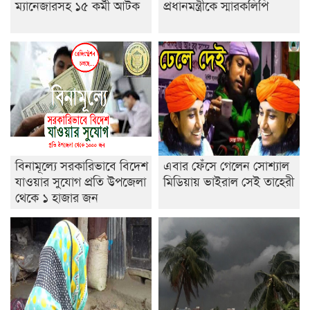
ম্যানেজারসহ ১৫ কর্মী আটক
প্রধানমন্ত্রীকে স্মারকলিপি
নেতৃত্ব ইসতিয়াক-মাহফুজ
ডাকসুতে শিবিরের নিরঙ্কুশ জয়
রাজশাহীতে ট্রাকচাপায় ভ্যানচালক নিহত
শেষ সময়ে ভোট কারচুরি অভিযোগ আবিদের
বিনামূল্যে সরকারিভাবে বিদেশ
এবার ফেঁসে গেলেন সোশ্যাল
যাওয়ার সুযোগ প্রতি উপজেলা
মিডিয়ায় ভাইরাল সেই তাহেরী
থেকে ১ হাজার জন