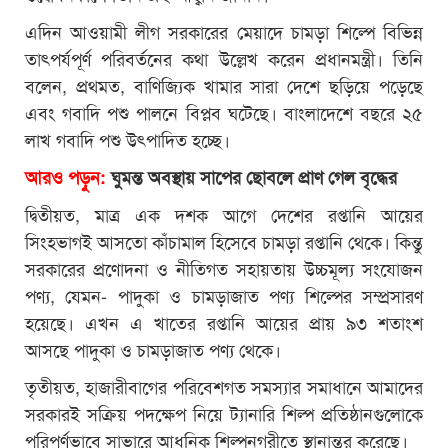
এদিন আওয়ামী লীগ সরকারের মেয়াদে চামড়া শিল্পে বিভিন্ন
তাৎপর্যপূর্ণ পরিবর্তনের কথা উল্লেখ করেন প্রধানমন্ত্রী। তিনি
বলেন, প্রথমত, বাণিজ্যিক খামার সারা দেশে ছড়িয়ে পড়েছে
এবং গবাদি পশু পালনে বিপ্লব ঘটেছে। বাংলাদেশে বছরে ২৫
লাখ গবাদি পশু উৎপাদিত হচ্ছে।
আরও পড়ুন:
ঘুমন্ত অবস্থায় সাপের ছোবলে প্রাণ গেল বৃদ্ধের
দ্বিতীয়ত, মাত্র এক দশক আগে দেশের রপ্তানি আয়ের
সিংহভাগই আসতো কাঁচামাল হিসেবে চামড়া রপ্তানি থেকে। কিন্তু
সরকারের প্রণোদনা ও নীতিগত সহায়তায় উচ্চমূল্য সংযোজন
পণ্য, যেমন- পাদুকা ও চামড়াজাত পণ্য শিল্পের সম্প্রসারণ
হয়েছে। এখন এ খাতের রপ্তানি আয়ের প্রায় ৯৩ শতাংশ
আসছে পাদুকা ও চামড়াজাত পণ্য থেকে।
তৃতীয়ত, হাজারীবাগের পরিবেশগত সমস্যার সমাধানে আমাদের
সরকারই সক্রিয় পদক্ষেপ নিয়ে ট্যানারি শিল্প প্রতিষ্ঠানগুলোকে
পরিপূর্ণভাবে সাভারে আধুনিক শিল্পনগরীতে স্থানান্তর করেছে।