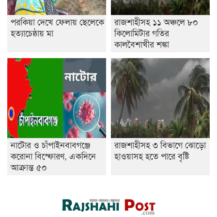
পরকিয়া দেখে ফেলায় ছেলেকে
রাজশাহীসহ ১১ অঞ্চলে ৮০
হত্যাচেষ্ঠায় মা
কিলোমিটার গতির
কালবৈশাখীর শঙ্কা
নাটোর ও চাঁপাইনবাবগঞ্জে
রাজশাহীসহ ৩ বিভাগে ঝোড়ো
করোনা বিস্ফোরণ, একদিনে
হাওয়াসহ হতে পারে বৃষ্টি
আক্রান্ত ৫০