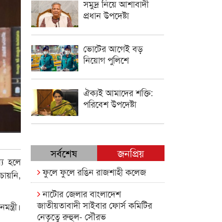
সমুদ্র নিয়ে আশাবাদী
প্রধান উপদেষ্টা
ভোটের আগেই বড়
নিয়োগ পুলিশে
ঐক্যই আমাদের শক্তি:
পরিবেশ উপদেষ্টা
সর্বশেষ
জনপ্রিয়
্য হলে
ফুলে ফুলে রঙিন রাজশাহী কলেজ
চায়নি,
নাটোর জেলার বাংলাদেশ
জাতীয়তাবাদী সাইবার ফোর্স কমিটির
্ত্রী।
নেতৃত্বে রুহুল- সৌরভ