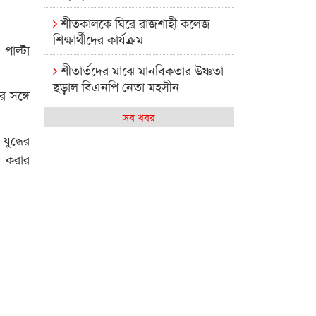
শীতকালকে ঘিরে রাজশাহী কলেজ
শিক্ষার্থীদের কার্যক্রম
পাল্টা
শীতার্তদের মাঝে মানবিকতার উষ্ণতা
ছড়াল বিএনপি নেতা মহসীন
র সঙ্গে
রাজশাহী কলেজের মিষ্টি বিকেল
সব খবর
ুদ্ধের
কেমন আছে আমাদের দেশের
জ করার
মধ্যবিত্তরা
রাজশাহী কলেজ ক্যারিয়ার ক্লাবের
নেতৃত্বে ইসমাইল- বিশাল
রাজশাইন একাডেমির ফল প্রকাশ ও
পুরস্কার বিতরণ
রাজশাহী কলেজের শিক্ষার্থী শাখাওয়াত
পেলেন স্টার এক্সিলেন্স অ্যাওয়ার্ড