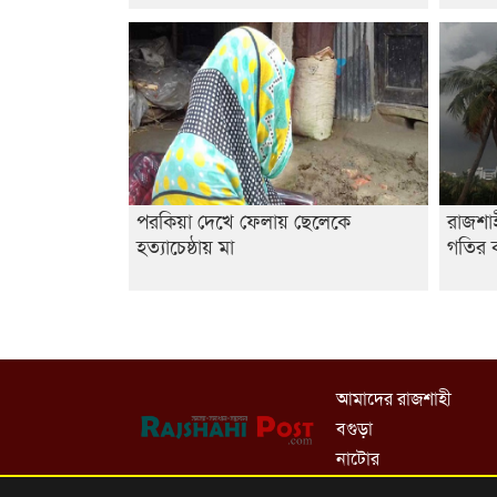
পরকিয়া দেখে ফেলায় ছেলেকে
রাজশা
হত্যাচেষ্ঠায় মা
গতির ক
আমাদের রাজশাহী
বগুড়া
নাটোর