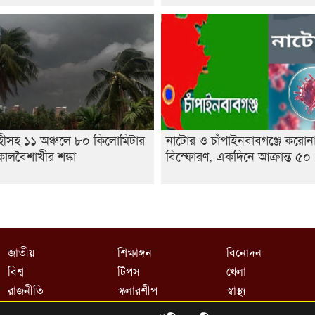
হীসহ ১১ অঞ্চলে ৮০ কিলোমিটার
নাটোর ও চাঁপাইনবাবগঞ্জে করোন
ালবৈশাখীর শঙ্কা
বিস্ফোরণ, একদিনে আক্রান্ত ৫০
জাতীয়
শিক্ষাঙ্গন
বিনোদন
বিশ্ব
টিপস
খেলা
রাজনীতি
স্কলারশীপ
স্বাস্থ্য