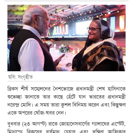
ছবি: সংগৃহীত
ব্রিকস শীর্ষ সম্মেলনের নৈশভোজে প্রধানমন্ত্রী শেখ হাসিনাকে
শুভেচ্ছা জানাতে তার কাছে হেঁটে যান ভারতের প্রধানমন্ত্রী
নরেন্দ্র মোদি। এ সময় তারা কুশল বিনিময় করেন এবং কিছুক্ষণ
একে অপরের খোঁজ-খবর নেন।
বুধবার (২৩ আগস্ট) রাতে জোহানেসবার্গের গ্যালাঘের এস্টেট,
মিড্রান্ডে ব্রিকসের বর্তমান চেয়ার এবং দক্ষিণ আফ্রিকার