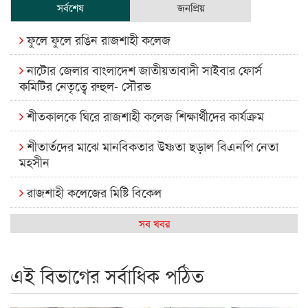
সর্বশেষ
জনপ্রিয়
ফুলে ফুলে রঙিন রাজশাহী কলেজ
নাটোর জেলার বাংলাদেশ জাতীয়তাবাদী সাইবার ফোর্স
কমিটির নেতৃত্বে রুহুল- সৌরভ
শীতকালকে ঘিরে রাজশাহী কলেজ শিক্ষার্থীদের কার্যক্রম
শীতার্তদের মাঝে মানবিকতার উষ্ণতা ছড়াল বিএনপি নেতা
মহসীন
রাজশাহী কলেজের মিষ্টি বিকেল
কেমন আছে আমাদের দেশের মধ্যবিত্তরা
সব খবর
রাজশাহী কলেজ ক্যারিয়ার ক্লাবের নেতৃত্বে ইসমাইল- বিশাল
এই বিভাগের সর্বাধিক পঠিত
রাজশাইন একাডেমির ফল প্রকাশ ও পুরস্কার বিতরণ