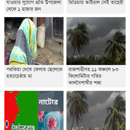
যাওয়ার সুযোগ প্রতি উপজেলা
মিডিয়ায় ভাইরাল সেই তাহেরী
থেকে ১ হাজার জন
পরকিয়া দেখে ফেলায় ছেলেকে
রাজশাহীসহ ১১ অঞ্চলে ৮০
হত্যাচেষ্ঠায় মা
কিলোমিটার গতির
কালবৈশাখীর শঙ্কা