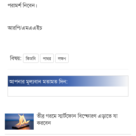
পরামর্শ নিবেন।
আরপি/এমএএইচ
বিষয়:
কিডনি
পাথর
লক্ষণ
আপনার মূল্যবান মতামত দিন:
তীব্র গরমে স্মার্টফোন বিস্ফোরণ এড়াতে যা
করবেন