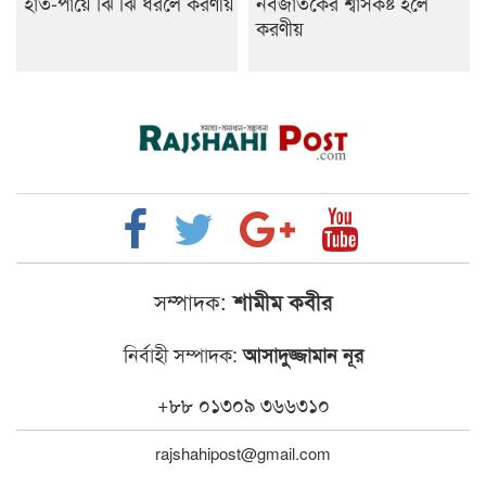
হাত-পায়ে ঝি ঝি ধরলে করণীয়
নবজাতকের শ্বাসকষ্ট হলে
করণীয়
সম্পাদক:
শামীম কবীর
নির্বাহী সম্পাদক:
আসাদুজ্জামান নূর
+৮৮ ০১৩০৯ ৩৬৬৩১০
rajshahipost@gmail.com