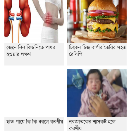
জেনে নিন কিডনিতে পাথর
চিকেন চিজ বার্গার তৈরির সহজ
হওয়ার লক্ষণ
রেসিপি
হাত-পায়ে ঝি ঝি ধরলে করণীয়
নবজাতকের শ্বাসকষ্ট হলে
করণীয়