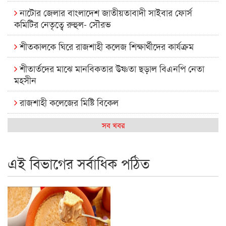
নাটোর জেলার বাংলাদেশ জাতীয়তাবাদী সাইবার ফোর্স
কমিটির নেতৃত্বে রুহুল- সৌরভ
শীতকালকে ঘিরে রাজশাহী কলেজ শিক্ষার্থীদের কার্যক্রম
শীতার্তদের মাঝে মানবিকতার উষ্ণতা ছড়াল বিএনপি নেতা
মহসীন
রাজশাহী কলেজের মিষ্টি বিকেল
কেমন আছে আমাদের দেশের মধ্যবিত্তরা
সব খবর
রাজশাহী কলেজ ক্যারিয়ার ক্লাবের নেতৃত্বে ইসমাইল- বিশাল
এই বিভাগের সর্বাধিক পঠিত
রাজশাইন একাডেমির ফল প্রকাশ ও পুরস্কার বিতরণ
রাজশাহী কলেজের শিক্ষার্থী শাখাওয়াত পেলেন স্টার এক্সিলেন্স
অ্যাওয়ার্ড
বিশ্ব নদী বিবস উপলক্ষে নদী সুরক্ষায় নাওযাত্রা