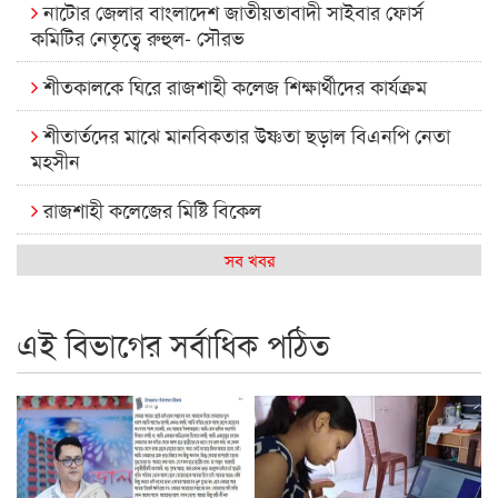
নাটোর জেলার বাংলাদেশ জাতীয়তাবাদী সাইবার ফোর্স
কমিটির নেতৃত্বে রুহুল- সৌরভ
শীতকালকে ঘিরে রাজশাহী কলেজ শিক্ষার্থীদের কার্যক্রম
শীতার্তদের মাঝে মানবিকতার উষ্ণতা ছড়াল বিএনপি নেতা
মহসীন
রাজশাহী কলেজের মিষ্টি বিকেল
কেমন আছে আমাদের দেশের মধ্যবিত্তরা
সব খবর
রাজশাহী কলেজ ক্যারিয়ার ক্লাবের নেতৃত্বে ইসমাইল- বিশাল
এই বিভাগের সর্বাধিক পঠিত
রাজশাইন একাডেমির ফল প্রকাশ ও পুরস্কার বিতরণ
রাজশাহী কলেজের শিক্ষার্থী শাখাওয়াত পেলেন স্টার এক্সিলেন্স
অ্যাওয়ার্ড
বিশ্ব নদী বিবস উপলক্ষে নদী সুরক্ষায় নাওযাত্রা