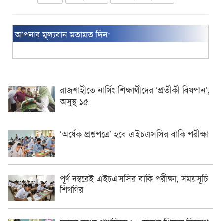
আপনার মূল্যবান মতামত দিন:
রাজশাহীতে নার্সিং শিক্ষার্থীদের ‘প্রতীকী বিষপান’,
অসুস্থ ১৫
‘অর্ধেক প্রশ্নপত্রে’ হবে এইচএসসির বাকি পরীক্ষা
পূর্ণ নম্বরেই এইচএসসির বাকি পরীক্ষা, সময়সূচি
শিগগির