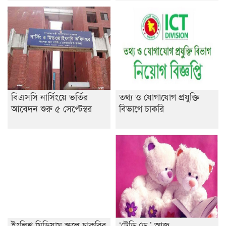
ডাকসুতে শিবিরের নিরঙ্কুশ জয়
রাজশাহীতে ট্রাকচাপায় ভ্যানচালক নিহত
শেষ সময়ে ভোট কারচুরি অভিযোগ আবিদের
বিএসসি নার্সিংয়ে ভর্তির
তথ্য ও যোগাযোগ প্রযুক্তি
আবেদন শুরু ৫ সেপ্টেম্বর
বিভাগে চাকরি
ইংলিশ মিডিয়াম স্কুলে চাকুরির
‘টেডি ডে ’ আজ