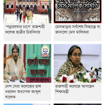
শেষ সময়ে ভোট কারচুরি অভিযোগ আবিদের
‘পড়ালেখার চাপে’ রাজশাহী
মেসভাড়ার সর্বশেষ সিদ্ধান্তে যা
কলেজ ছাত্রীর চিরবিদায়
জানালো মেস মালিকরা
দেশ সেরা কলেজের হাল
রাজশাহী কলেজে আসছেন
ধরলেন অধ্যাপক আব্দুল
শিক্ষামন্ত্রী
খালেক