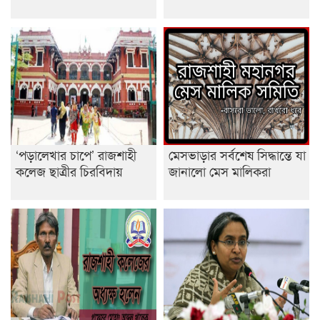
ডাকসুতে শিবিরের নিরঙ্কুশ জয়
রাজশাহীতে ট্রাকচাপায় ভ্যানচালক নিহত
শেষ সময়ে ভোট কারচুরি অভিযোগ আবিদের
‘পড়ালেখার চাপে’ রাজশাহী
মেসভাড়ার সর্বশেষ সিদ্ধান্তে যা
কলেজ ছাত্রীর চিরবিদায়
জানালো মেস মালিকরা