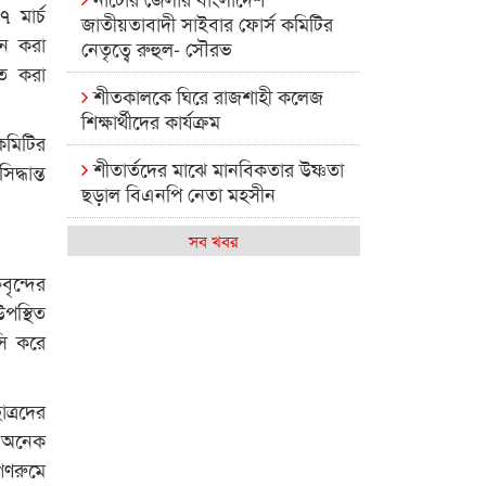
 মার্চ
জাতীয়তাবাদী সাইবার ফোর্স কমিটির
জন করা
নেতৃত্বে রুহুল- সৌরভ
িত করা
শীতকালকে ঘিরে রাজশাহী কলেজ
শিক্ষার্থীদের কার্যক্রম
কমিটির
শীতার্তদের মাঝে মানবিকতার উষ্ণতা
দ্ধান্ত
ছড়াল বিএনপি নেতা মহসীন
রাজশাহী কলেজের মিষ্টি বিকেল
সব খবর
বৃন্দের
কেমন আছে আমাদের দেশের
পস্থিত
মধ্যবিত্তরা
সি করে
রাজশাহী কলেজ ক্যারিয়ার ক্লাবের
নেতৃত্বে ইসমাইল- বিশাল
ত্রদের
রাজশাইন একাডেমির ফল প্রকাশ ও
ে অনেক
পুরস্কার বিতরণ
গণরুমে