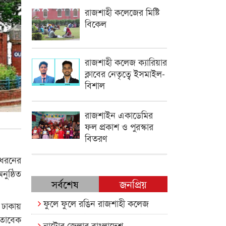
রাজশাহী কলেজের মিষ্টি
বিকেল
রাজশাহী কলেজ ক্যারিয়ার
ক্লাবের নেতৃত্বে ইসমাইল-
বিশাল
রাজশাইন একাডেমির
ফল প্রকাশ ও পুরস্কার
বিতরণ
 ধরনের
ুষ্ঠিত
সর্বশেষ
জনপ্রিয়
ফুলে ফুলে রঙিন রাজশাহী কলেজ
 ঢাকায়
োতাবেক
নাটোর জেলার বাংলাদেশ