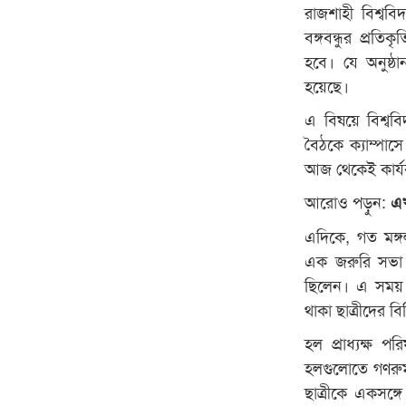
রাজশাহী বিশ্ববি
বঙ্গবন্ধুর প্রত
হবে। যে অনুষ্ঠ
হয়েছে।
এ বিষয়ে বিশ্ববি
বৈঠকে ক্যাম্পাসে
আজ থেকেই কার্
আরোও পড়ুন:
এখ
এদিকে, গত মঙ্গলব
এক জরুরি সভা অন
ছিলেন। এ সময় বি
থাকা ছাত্রীদের ব
হল প্রাধ্যক্ষ 
হলগুলোতে গণরুম
ছাত্রীকে একসঙ্