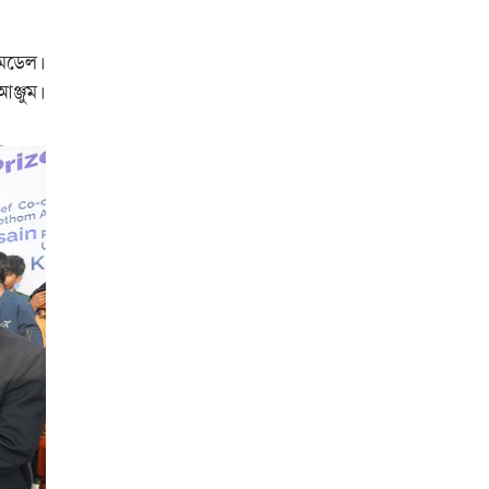
 মডেল।
ঞ্জুম।