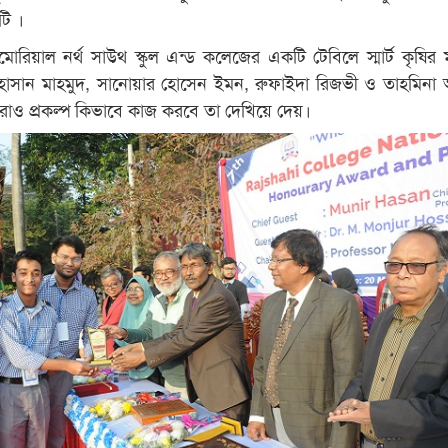
টি ।
োরিয়াল নর্থ সাউথ স্কুল এন্ড কলেজের একটি টেবিলে স্মার্ট কৃষির
হাসান মাহমুদ, সানোয়ার হোসেন ইমন, রুফাইদা রিজভী ও তাহমিনা আ
রাও প্রকল্প কিভাবে কাজ করবে তা দেখিয়ে দেয়।