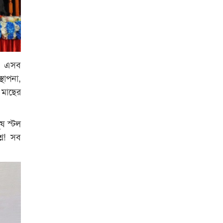
রাজশাহী কলেজের শিক্ষার্থী শাখাওয়াত
পেলেন স্টার এক্সিলেন্স অ্যাওয়ার্ড
বিশ্ব নদী বিবস উপলক্ষে নদী সুরক্ষায়
নাওযাত্রা
ে। এসব
খেলার মাঠে বানানো হয়েছে গর্ত
্থাপনা,
ঝুঁকিতে আষাড়িয়াদহর দুই বিদ্যালয়
য মাছের
ইসলামের ইতিহাস ও সংস্কৃতি বিভাগের
লাইট হাউজ ক্লাবের নেতৃত্ব ইসতিয়াক-
ুষ স্টল
মাহফুজ
্ন! সব
ডাকসুতে শিবিরের নিরঙ্কুশ জয়
রাজশাহীতে ট্রাকচাপায় ভ্যানচালক
নিহত
শেষ সময়ে ভোট কারচুরি অভিযোগ
আবিদের