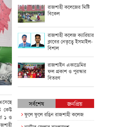
রাজশাহী কলেজের মিষ্টি
বিকেল
রাজশাহী কলেজ ক্যারিয়ার
ক্লাবের নেতৃত্বে ইসমাইল-
বিশাল
রাজশাইন একাডেমির
ফল প্রকাশ ও পুরস্কার
বিতরণ
 এসেছে
সর্বশেষ
জনপ্রিয়
উ কেউ
ফুলে ফুলে রঙিন রাজশাহী কলেজ
র! ১ ও
াজশাহী
নাটোর জেলার বাংলাদেশ