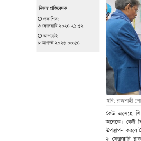
নিজস্ব প্রতিবেদক
প্রকাশিত:
৩ ফেব্রুয়ারি ২০২৪ ২১:৫২
আপডেট:
৮ আগস্ট ২০২৬ ০০:৫৪
ছবি: রাজশাহী পো
কেউ এসেছে শিক্
অনেকে। কেউ নি
উপস্থাপন করবে ব
২ ফেব্রুয়ারি র