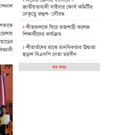
যাশনাল
জাতীয়তাবাদী সাইবার ফোর্স কমিটির
নেতৃত্বে রুহুল- সৌরভ
ীলতাকে
শীতকালকে ঘিরে রাজশাহী কলেজ
 মেলায়
শিক্ষার্থীদের কার্যক্রম
িয়াডের
শীতার্তদের মাঝে মানবিকতার উষ্ণতা
জ্ঞানী
ছড়াল বিএনপি নেতা মহসীন
রাজশাহী কলেজের মিষ্টি বিকেল
সব খবর
কেমন আছে আমাদের দেশের
মধ্যবিত্তরা
রাজশাহী কলেজ ক্যারিয়ার ক্লাবের
নেতৃত্বে ইসমাইল- বিশাল
রাজশাইন একাডেমির ফল প্রকাশ ও
পুরস্কার বিতরণ