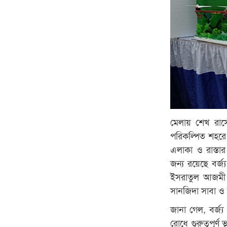
মেলায় শেখ রাসে
পরিকল্পিত শহরে ম
এলাকা ও রাস্তার
জন্য রয়েছে বর্জ
ইসরাতুল আজমী এ
সানজিদা সাবা ও আ
জানা গেল, বর্জ্
রোধে গুরুত্বপূর্