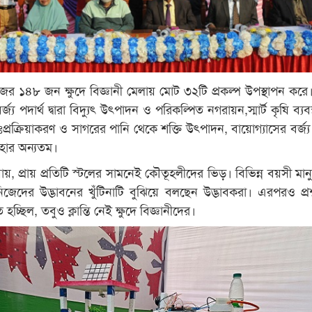
লেজের ১৪৮ জন ক্ষুদে বিজ্ঞানী মেলায় মোট ৩২টি প্রকল্প উপস্থাপন কর
র্জ্য পদার্থ দ্বারা বিদ্যুৎ উৎপাদন ও পরিকল্পিত নগরায়ন,স্মার্ট কৃষি ব্যবস
ুনঃপ্রক্রিয়াকরণ ও সাগরের পানি থেকে শক্তি উৎপাদন, বায়োগ্যাসের বর্জ্
বহার অন্যতম।
ায়, প্রায় প্রতিটি স্টলের সামনেই কৌতূহলীদের ভিড়। বিভিন্ন বয়সী মান
জেদের উদ্ভাবনের খুঁটিনাটি বুঝিয়ে বলছেন উদ্ভাবকরা। এরপরও প্রশ
ে হচ্ছিল, তবুও ক্লান্তি নেই ক্ষুদে বিজ্ঞানীদের।