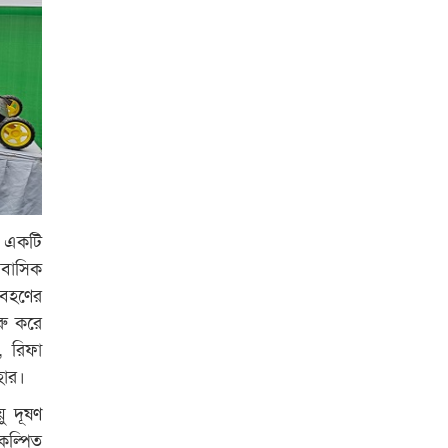
র একটি
 আবাসিক
িবহণের
রু করে
, রিফা
হার।
ু দূষণ
িকল্পিত