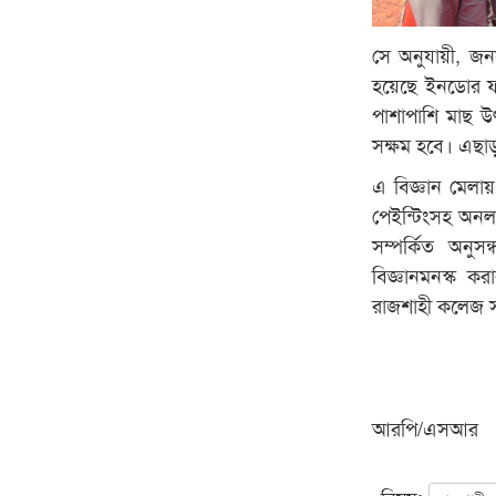
সে অনুযায়ী, জনস
হয়েছে ইনডোর ফ্
পাশাপাশি মাছ উৎ
সক্ষম হবে। এছা
এ বিজ্ঞান মেলায়
পেইন্টিংসহ অনলা
সম্পর্কিত অনু
বিজ্ঞানমনস্ক ক
রাজশাহী কলেজ সপ
আরপি/এসআর