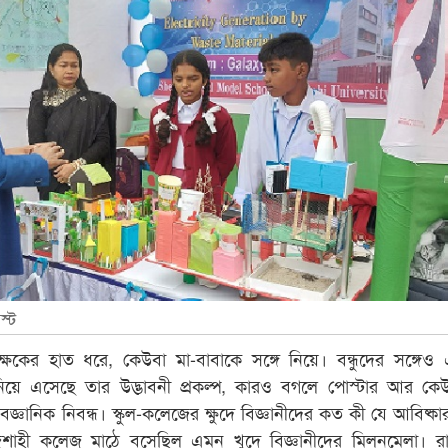
স্ট
ষকের হাত ধরে, কেউবা মা-বাবাকে সঙ্গে নিয়ে। বন্ধুদের সঙ্গেও
য়ে এসেছে তার উদ্ভাবনী প্রকল্প, কারও বগলে পোস্টার আর কে
ৈজ্ঞানিক নিবন্ধ। স্কুল-কলেজের ক্ষুদে বিজ্ঞানীদের কত কী যে আবিষ্কা
াজশাহী কলেজ মাঠে বসেছিল এমন খুদে বিজ্ঞানীদের মিলনমেলা। র