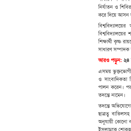
নির্যাতন ও শিবির
করে দিয়ে আসন 
বিশ্ববিদ্যালয়ে
বিশ্ববিদ্যালয়ের
শিক্ষার্থী কৃষ্
সাধারণ সম্পাদক
আরও পড়ুন:
২৪ ঘ
এসময় ভুক্তভোগী
ও সাংবাদিকতা বি
পালন করেন। পরব
তদন্তে নামেন।
তদন্তে অভিযোগের
ছাত্রত্ব বাতিলস
অনুযায়ী কোনো ব্
ইসলামকে শোকজ