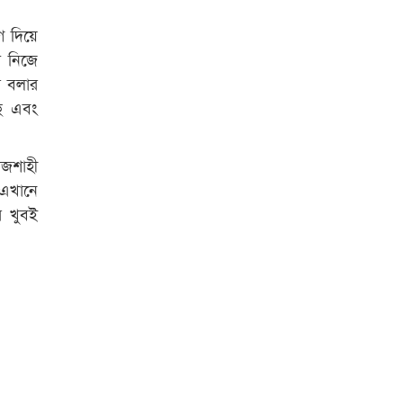
গ দিয়ে
ি নিজে
র বলার
ছে এবং
াজশাহী
 এখানে
ে খুবই