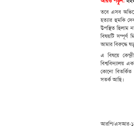
আরও পড়ুন:
ইইউ 
তবে এসব অভিযোগ 
হত্যার হুমকি দে
উপস্থিত ছিলাম
বিষয়টি সম্পূর্
আমার বিরুদ্ধে ষড়
এ বিষয়ে কেন্দ্র
বিশ্ববিদ্যালয় 
কোনো বিতর্কিত 
সতর্ক আছি।
আরপি/এসআর-