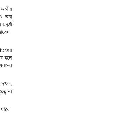
রাজশাহী কলেজের শিক্ষার্থী শাখাওয়াত
ার্থীর
পেলেন স্টার এক্সিলেন্স অ্যাওয়ার্ড
ও তার
 চতুর্থ
বিশ্ব নদী বিবস উপলক্ষে নদী সুরক্ষায়
নাওযাত্রা
হোসেন।
খেলার মাঠে বানানো হয়েছে গর্ত
তঙ্কের
ঝুঁকিতে আষাড়িয়াদহর দুই বিদ্যালয়
য়ে হলে
ইসলামের ইতিহাস ও সংস্কৃতি বিভাগের
 ধরনের
লাইট হাউজ ক্লাবের নেতৃত্ব ইসতিয়াক-
মাহফুজ
ট দখল,
ডাকসুতে শিবিরের নিরঙ্কুশ জয়
ত্বে না
"
রাজশাহীতে ট্রাকচাপায় ভ্যানচালক
নিহত
ে যাবে।
শেষ সময়ে ভোট কারচুরি অভিযোগ
আবিদের