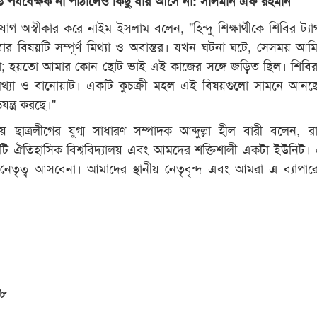
পর্যবেক্ষক না পাঠালেও কিছু যায় আসে না: সালমান এফ রহমান
অস্বীকার করে নাইম ইসলাম বলেন, "হিন্দু শিক্ষার্থীকে শিবির ট্যা
বার বিষয়টি সম্পূর্ণ মিথ্যা ও অবান্তর। যখন ঘটনা ঘটে, সেসময় আম
 না; হয়তো আমার কোন ছোট ভাই এই কাজের সঙ্গে জড়িত ছিল। শিবি
ণ মিথ্যা ও বানোয়াট। একটি কুচক্রী মহল এই বিষয়গুলো সামনে আন
যন্ত্র করছে।"
ীয় ছাত্রলীগের যুগ্ম সাধারণ সম্পাদক আব্দুল্লা হীল বারী বলেন, র
একটি ঐতিহাসিক বিশ্ববিদ্যালয় এবং আমদের শক্তিশালী একটা ইউনিট।
নেতৃত্ব আসবেনা। আমাদের স্থানীয় নেতৃবৃন্দ এবং আমরা এ ব্যাপার
১৮