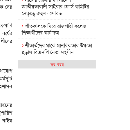
জাতীয়তাবাদী সাইবার ফোর্স কমিটির
েকে বের
নেতৃত্বে রুহুল- সৌরভ
রুয়ারি
শীতকালকে ঘিরে রাজশাহী কলেজ
শিক্ষার্থীদের কার্যক্রম
বর্ষের
রলীগের
শীতার্তদের মাঝে মানবিকতার উষ্ণতা
ছড়াল বিএনপি নেতা মহসীন
রাজশাহী কলেজের মিষ্টি বিকেল
সব খবর
োগাযোগ
কেমন আছে আমাদের দেশের
্মসূচি
মধ্যবিত্তরা
্রশাসন
রাজশাহী কলেজ ক্যারিয়ার ক্লাবের
নেতৃত্বে ইসমাইল- বিশাল
নাইমের
ুপারিশ
রাজশাইন একাডেমির ফল প্রকাশ ও
ও নাইম
পুরস্কার বিতরণ