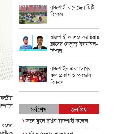
রাজশাহী কলেজের মিষ্টি
বিকেল
রাজশাহী কলেজ ক্যারিয়ার
ক্লাবের নেতৃত্বে ইসমাইল-
বিশাল
রাজশাইন একাডেমির
ফল প্রকাশ ও পুরস্কার
বিতরণ
ন্দ্রীয়
ম্পাসে
সর্বশেষ
জনপ্রিয়
ফুলে ফুলে রঙিন রাজশাহী কলেজ
 হলের
র্থীকে
নাটোর জেলার বাংলাদেশ